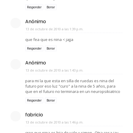
Responder
Borrar
Anónimo
13 de octubre de 2010 a las 1:39 p.m.
que fea que es nina < jajja
Responder
Borrar
Anónimo
13 de octubre de 2010 a las 1:43 p.m.
para mi la que esta en silla de ruedas es nina del
futuro por eso luz "curo" a la nina de 5 años, para
que en el futuro no terminara en un neuropsikiatrico
Responder
Borrar
fabricio
13 de octubre de 2010 a las 1:46 p.m.
creo que nina es hija de vale y simon , Otra cosa jay