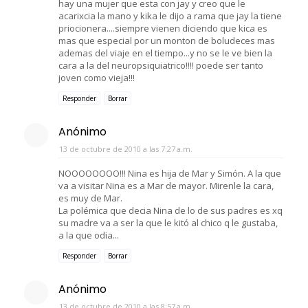
hay una mujer que esta con jay y creo que le
acarixcia la mano y kika le dijo a rama que jay la tiene
priocionera....siempre vienen diciendo que kica es
mas que especial por un monton de boludeces mas
ademas del viaje en el tiempo...y no se le ve bien la
cara a la del neuropsiquiatrico!!!! poede ser tanto
joven como vieja!!!
Responder
Borrar
Anónimo
13 de octubre de 2010 a las 7:27 a.m.
NOOOOOOOO!!! Nina es hija de Mar y Simón. A la que
va a visitar Nina es a Mar de mayor. Mirenle la cara,
es muy de Mar.
La polémica que decia Nina de lo de sus padres es xq
su madre va a ser la que le kitó al chico q le gustaba,
a la que odia...
Responder
Borrar
Anónimo
13 de octubre de 2010 a las 8:57 a.m.