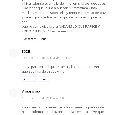
y kika ...dense cuenta la del final en silla de ruedas es
kika y por que la iria a buscar ??? mmmmm y hay
muchos misterios sobre ella y tenia el permiso de paz
y camilo para volver al tiempo de rama asi q puede
ser
bueno como dice la tira NADA ES LO QUE PARECE Y
TODO PUEDE SER!!! esperemos :D
Responder
Borrar
roxii
13 de octubre de 2010 a las 12:44 a.m.
jajaja para mi es hija de rama y kika nada que ver
que sea hija de thiago y mar
Responder
Borrar
Anónimo
13 de octubre de 2010 a las 1:08 a.m.
siii es verdad...pueden ser kika y rama los padres de
nina... ademas en el avanse de la semana se ve que