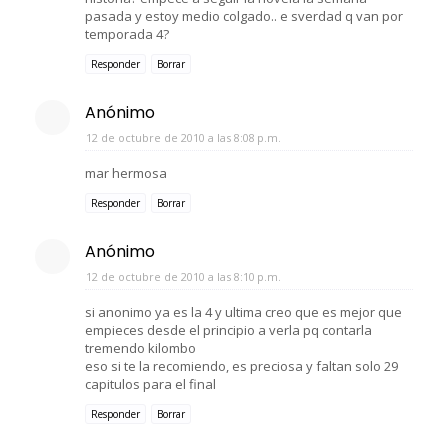
pasada y estoy medio colgado.. e sverdad q van por
temporada 4?
Responder
Borrar
Anónimo
12 de octubre de 2010 a las 8:08 p.m.
mar hermosa
Responder
Borrar
Anónimo
12 de octubre de 2010 a las 8:10 p.m.
si anonimo ya es la 4 y ultima creo que es mejor que
empieces desde el principio a verla pq contarla
tremendo kilombo
eso si te la recomiendo, es preciosa y faltan solo 29
capitulos para el final
Responder
Borrar