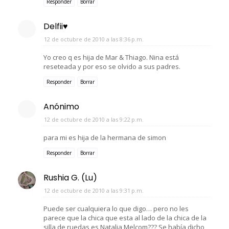
Responder
Borrar
Delfii♥
12 de octubre de 2010 a las 8:36 p.m.
Yo creo q es hija de Mar & Thiago. Nina está
reseteada y por eso se olvido a sus padres.
Responder
Borrar
Anónimo
12 de octubre de 2010 a las 9:22 p.m.
para mi es hija de la hermana de simon
Responder
Borrar
Rushia G. (Lu)
12 de octubre de 2010 a las 9:31 p.m.
Puede ser cualquiera lo que digo… pero no les
parece que la chica que esta al lado de la chica de la
silla de ruedas es Natalia Melcom??? Se había dicho