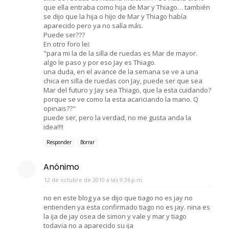
que ella entraba como hija de Mar y Thiago… también
se dijo que la hija o hijo de Mar y Thiago había
aparecido pero ya no salía más.
Puede ser???
En otro foro lei:
"para mi la de la silla de ruedas es Mar de mayor.
algo le paso y por eso Jay es Thiago.
una duda, en el avance de la semana se ve a una
chica en silla de ruedas con Jay, puede ser que sea
Mar del futuro y Jay sea Thiago, que la esta cuidando?
porque se ve como la esta acariciando la mano. Q
opinais??"
puede ser, pero la verdad, no me gusta anda la
idea!!!!
Responder
Borrar
Anónimo
12 de octubre de 2010 a las 9:36 p.m.
no en este blog ya se dijo que tiago no es jay no
entienden ya esta confirmado tiago no es jay. nina es
la ija de jay osea de simon y vale y mar y tiago
todavia no a aparecido su ija