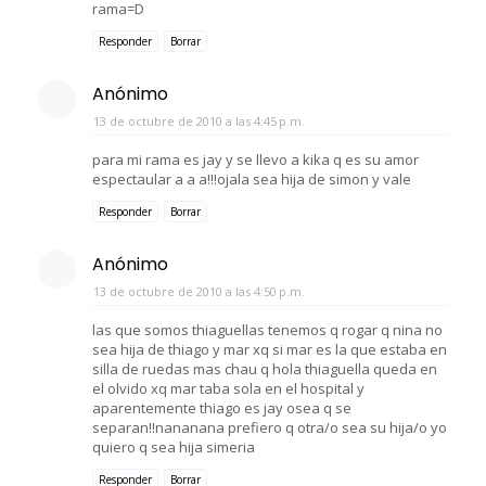
rama=D
Responder
Borrar
Anónimo
13 de octubre de 2010 a las 4:45 p.m.
para mi rama es jay y se llevo a kika q es su amor
espectaular a a a!!!ojala sea hija de simon y vale
Responder
Borrar
Anónimo
13 de octubre de 2010 a las 4:50 p.m.
las que somos thiaguellas tenemos q rogar q nina no
sea hija de thiago y mar xq si mar es la que estaba en
silla de ruedas mas chau q hola thiaguella queda en
el olvido xq mar taba sola en el hospital y
aparentemente thiago es jay osea q se
separan!!nananana prefiero q otra/o sea su hija/o yo
quiero q sea hija simeria
Responder
Borrar