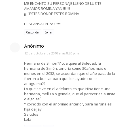
ME ENCANTO SU PERSONAJE LLENO DE LUZ TE
AMAMOS ROMINA YAN !!!!!!!!
¡¡¡¡"ESTES DONDE ESTES ROMINA
DESCANSA EN PAZ"!!!!
Responder
Borrar
Anónimo
12 de octubre de 2010 a las 8:20 p.m.
Hermana de Simón?? cualquiera! Soledad, la
hermana de Simón, tendría como 30años más o
menos en el 2032, se acuerdan que el año pasado la
fueron a buscar para que los ayude con el
anagrama??
Lo que se ve en el adelanto es que Nina tiene una
hermana, melliza o gemela, que al parecer es autista
o algo así.
Y coincido con el anónimo anterior, para mi Nina es
hija de Jay.
Saludos
Lola