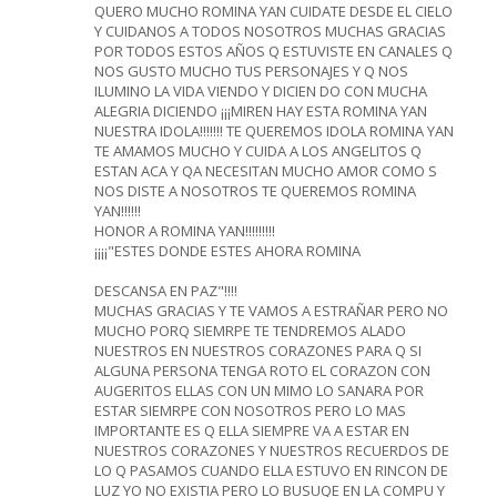
QUERO MUCHO ROMINA YAN CUIDATE DESDE EL CIELO
Y CUIDANOS A TODOS NOSOTROS MUCHAS GRACIAS
POR TODOS ESTOS AÑOS Q ESTUVISTE EN CANALES Q
NOS GUSTO MUCHO TUS PERSONAJES Y Q NOS
ILUMINO LA VIDA VIENDO Y DICIEN DO CON MUCHA
ALEGRIA DICIENDO ¡¡¡MIREN HAY ESTA ROMINA YAN
NUESTRA IDOLA!!!!!!! TE QUEREMOS IDOLA ROMINA YAN
TE AMAMOS MUCHO Y CUIDA A LOS ANGELITOS Q
ESTAN ACA Y QA NECESITAN MUCHO AMOR COMO S
NOS DISTE A NOSOTROS TE QUEREMOS ROMINA
YAN!!!!!!
HONOR A ROMINA YAN!!!!!!!!!
¡¡¡¡"ESTES DONDE ESTES AHORA ROMINA
DESCANSA EN PAZ"!!!!
MUCHAS GRACIAS Y TE VAMOS A ESTRAÑAR PERO NO
MUCHO PORQ SIEMRPE TE TENDREMOS ALADO
NUESTROS EN NUESTROS CORAZONES PARA Q SI
ALGUNA PERSONA TENGA ROTO EL CORAZON CON
AUGERITOS ELLAS CON UN MIMO LO SANARA POR
ESTAR SIEMRPE CON NOSOTROS PERO LO MAS
IMPORTANTE ES Q ELLA SIEMPRE VA A ESTAR EN
NUESTROS CORAZONES Y NUESTROS RECUERDOS DE
LO Q PASAMOS CUANDO ELLA ESTUVO EN RINCON DE
LUZ YO NO EXISTIA PERO LO BUSUQE EN LA COMPU Y