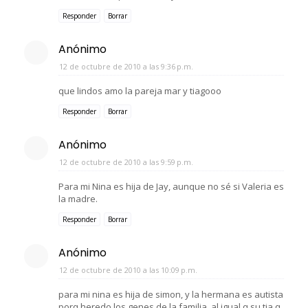
Responder
Borrar
Anónimo
12 de octubre de 2010 a las 9:36 p.m.
que lindos amo la pareja mar y tiagooo
Responder
Borrar
Anónimo
12 de octubre de 2010 a las 9:59 p.m.
Para mi Nina es hija de Jay, aunque no sé si Valeria es
la madre.
Responder
Borrar
Anónimo
12 de octubre de 2010 a las 10:09 p.m.
para mi nina es hija de simon, y la hermana es autista
porq heredo los genes de la familia, al igual q su tia q