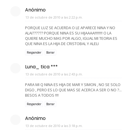
Anónimo
13 de octubre de 2010 a las 2:22 p.m.
PORQUE LUZ SE ACUERDA O LE APARECE NINA Y NO
ALAI?????? PORQUE NINA ES SU HIJAAAA!!!!!!!!! O LA
QUIERE MUCHO MAS POR ALGO, IGUAL MI TEORIA ES
QUE NINA ES LA HIJA DE CRISTOBAL Y ALELI
Responder
Borrar
Luna_ tica ***
13 de octubre de 2010 a las 2:43 p.m.
PARA MI Q NINA ES HIJA DE MAR Y SIMON , NO SE SOLO
DIGO , PERO ES LO QUE MAS SE ACERCA A SER O NO ?...
BESOS A TODOS !!!!
Responder
Borrar
Anónimo
13 de octubre de 2010 a las 3:18 p.m.