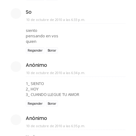
So
10 de octubre de 2010 a las 6:33 p.m.
siento
pensando en vos
quien
Responder
Borrar
Anónimo
10 de octubre de 2010 a las 6:34 p.m.
1_ SIENTO
2_ HOY
3_ CUANDO LLEGUE TU AMOR
Responder
Borrar
Anónimo
10 de octubre de 2010 a las 6:35 p.m.