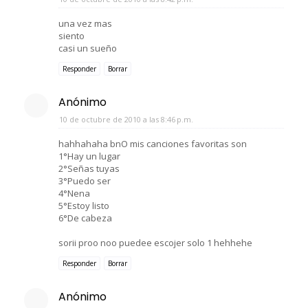
una vez mas
siento
casi un sueño
Responder
Borrar
Anónimo
10 de octubre de 2010 a las 8:46 p.m.
hahhahaha bnO mis canciones favoritas son
1°Hay un lugar
2°Señas tuyas
3°Puedo ser
4°Nena
5°Estoy listo
6°De cabeza
sorii proo noo puedee escojer solo 1 hehhehe
Responder
Borrar
Anónimo