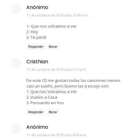
Anónimo
11 de octubre de 2010 a las 12:40 a.m.
1- Que nos volvamos a ver
2- Hoy
3- Te perdi
Responder
Borrar
Cristhian
11 de octubre de 2010 a las 2:11 a.m.
De este CD me gustan todas las canciones menos
casi un sueño, pero bueno las q escojo son:
1. Que nos Volvamos a Ver
2. Vuelvo a Casa
3. Pensando en Vos
Responder
Borrar
Anónimo
11 de octubre de 2010 a las 4:03 a.m.