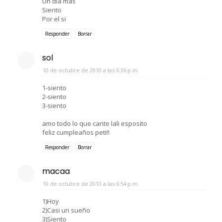
Un dia mas
Siento
Por el si
Responder
Borrar
sol
10 de octubre de 2010 a las 6:36 p.m.
1-siento
2-siento
3-siento
amo todo lo que cante lali esposito
feliz cumpleaños peti!!
Responder
Borrar
macaa
10 de octubre de 2010 a las 6:54 p.m.
1)Hoy
2)Casi un sueño
3)Siento