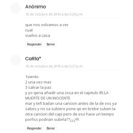
Anónimo
10 de octubre de 2010 a las 5:24 p.m.
que nos volvamos a ver
cual
vuelvo a casa
Responder
Borrar
CaRla*
10 de octubre de 2010 a las 5:27 p.m.
1siento
2 una vez mas
3 salvar la paz
y yo qeria añadir una cosa en el capitulo 85:LA
MUERTE DE UN INOCENTE
mar y tefi bailan una cancion antes de la de vos ya
sabes y no sa subiero pone qe en brebe suben la
otra cancion del capi pero de eso hace un tiempo
porfiss podrian subirla??¿¿¿!!!!
Responder
Borrar