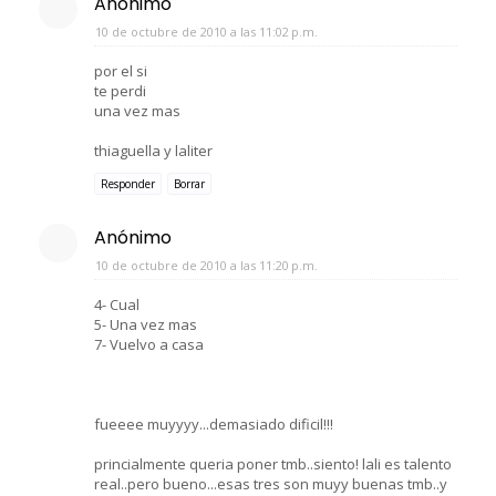
Anónimo
10 de octubre de 2010 a las 11:02 p.m.
por el si
te perdi
una vez mas
thiaguella y laliter
Responder
Borrar
Anónimo
10 de octubre de 2010 a las 11:20 p.m.
4- Cual
5- Una vez mas
7- Vuelvo a casa
fueeee muyyyy...demasiado dificil!!!
princialmente queria poner tmb..siento! lali es talento
real..pero bueno...esas tres son muyy buenas tmb..y