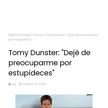
Página Principal
noticias
Tomy Dunster: "Dejé de preocuparme
por estupideces"
Tomy Dunster: "Dejé de
preocuparme por
estupideces"
Luk
octubre 16, 2010