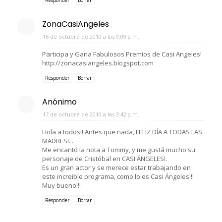
ZonaCasiAngeles
16 de octubre de 2010 a las 9:09 p.m.
Participa y Gana Fabulosos Premios de Casi Angeles!
http://zonacasiangeles.blogspot.com
Responder
Borrar
Anónimo
17 de octubre de 2010 a las 3:42 p.m.
Hola a todos!! Antes que nada, FELIZ DÍA A TODAS LAS
MADRES!...
Me encantó la nota a Tommy, y me gustá mucho su
personaje de Cristóbal en CASI ÁNGELES!.
Es un gran actor y se merece estar trabajando en
este increible programa, como lo es Casi Ángeles!!!
Muy bueno!!!
Responder
Borrar