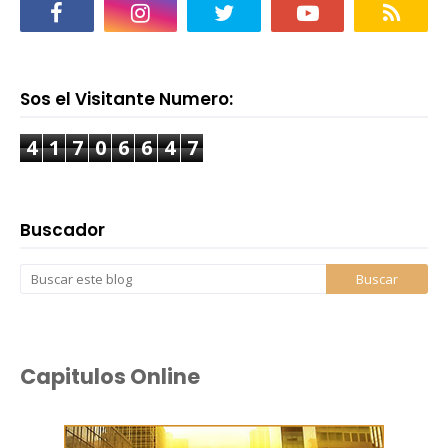
Sos el Visitante Numero:
4
1
7
0
6
6
4
7
Buscador
Capitulos Online