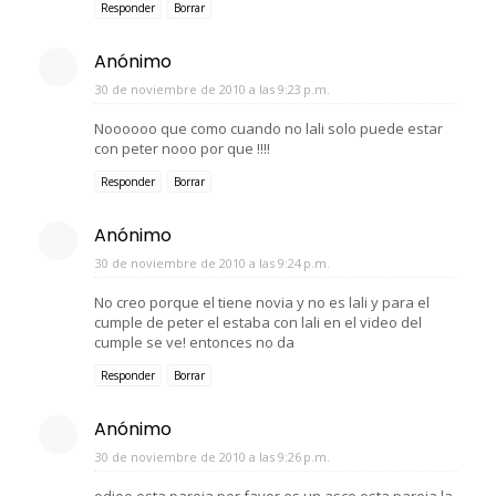
Responder
Borrar
Anónimo
30 de noviembre de 2010 a las 9:23 p.m.
Noooooo que como cuando no lali solo puede estar
con peter nooo por que !!!!
Responder
Borrar
Anónimo
30 de noviembre de 2010 a las 9:24 p.m.
No creo porque el tiene novia y no es lali y para el
cumple de peter el estaba con lali en el video del
cumple se ve! entonces no da
Responder
Borrar
Anónimo
30 de noviembre de 2010 a las 9:26 p.m.
odioo esta pareja por favor es un asco esta pareja la