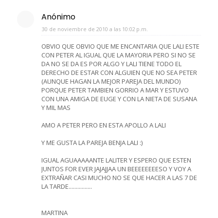
Anónimo
30 de noviembre de 2010 a las 10:02 p.m.
OBVIO QUE OBVIO QUE ME ENCANTARIA QUE LALI ESTE
CON PETER AL IGUAL QUE LA MAYORIA PERO SI NO SE
DA NO SE DA ES POR ALGO Y LALI TIENE TODO EL
DERECHO DE ESTAR CON ALGUIEN QUE NO SEA PETER
(AUNQUE HAGAN LA MEJOR PAREJA DEL MUNDO)
PORQUE PETER TAMBIEN GORRIO A MAR Y ESTUVO
CON UNA AMIGA DE EUGE Y CON LA NIETA DE SUSANA
Y MIL MAS
AMO A PETER PERO EN ESTA APOLLO A LALI
Y ME GUSTA LA PAREJA BENJA LALI :)
IGUAL AGUAAAAANTE LALITER Y ESPERO QUE ESTEN
JUNTOS FOR EVER JAJAJJAA UN BEEEEEEEESO Y VOY A
EXTRAÑAR CASI MUCHO NO SE QUE HACER A LAS 7 DE
LA TARDE................
MARTINA