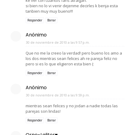
ke ver con cuantos fans atraigan.
si bien no lo vi venir dejenme decirles k benja esta
tanbien muy muy bueno!!!
Responder
Borrar
Anónimo
30 de noviembre de 2010 a las 9:57 p.m.
Que no me la creeo la verdad! pero bueno los amo a
los dos mientras sean felices ah re pareja feliz no
pero si es lo que eligieron esta bien (:
Responder
Borrar
Anónimo
30 de noviembre de 2010 a las 9:59 p.m.
mientras sean felices y no jodan a nadie todas las
parejas son lindas!
Responder
Borrar
Orne-Laliter♥