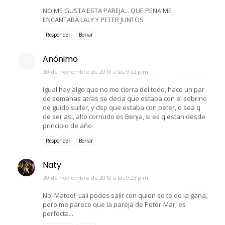
NO ME GUSTA ESTA PAREJA... QUE PENA ME
ENCANTABA LALY Y PETER JUNTOS
Responder
Borrar
Anónimo
30 de noviembre de 2010 a las 9:22 p.m.
Igual hay algo que no me cierra del todo, hace un par
de semanas atras se decia que estaba con el sobrino
de guido suller, y dsp que estaba con peter, o sea q
de ser asi, alto cornudo es Benja, si es q estan desde
principio de año
Responder
Borrar
Naty
30 de noviembre de 2010 a las 9:23 p.m.
No! Matoo!! Lali podes salir con quien se te de la gana,
pero me parece que la pareja de Peter-Mar, es
perfecta...