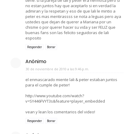
tiene. si la pareja de lali y peter era hermosa pero si
no estan juntos hay que aceptarlo si en verdad la
admiran y la respetan y eso de que lali le mintio a
peter es mas mentirassss se nota a leguas pero aya
ustedes que dejan de querer a Mariana por un
chisme o por querer hacer su vida y ser FELIZ que
buenas fans son las felicito seguidoras de lali
esposito
Responder
Borrar
Anónimo
30 de noviembre de 2010 a las 9:46 p.m.
el enmascarado miente lali & peter estaban juntos
para el cumple de peter!
http://www.youtube.com/watch?
v=SY446FVYT3s&feature=player_embedded
vean y lean los comentarios del video!
Responder
Borrar