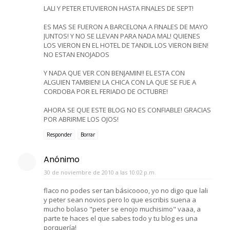
LALI Y PETER ETUVIERON HASTA FINALES DE SEPT!
ES MAS SE FUERON A BARCELONA A FINALES DE MAYO
JUNTOS! Y NO SE LLEVAN PARA NADA MAL! QUIENES
LOS VIERON EN EL HOTEL DE TANDIL LOS VIERON BIEN!
NO ESTAN ENOJADOS
Y NADA QUE VER CON BENJAMIN!! EL ESTA CON
ALGUIEN TAMBIEN! LA CHICA CON LA QUE SE FUE A
CORDOBA POR EL FERIADO DE OCTUBRE!
AHORA SE QUE ESTE BLOG NO ES CONFIABLE! GRACIAS
POR ABRIRME LOS OJOS!
Responder
Borrar
Anónimo
30 de noviembre de 2010 a las 10:02 p.m.
flaco no podes ser tan básicoooo, yo no digo que lali
y peter sean novios pero lo que escribis suena a
mucho bolaso "peter se enojo muchisimo" vaaa, a
parte te haces el que sabes todo y tu blog es una
porquería!