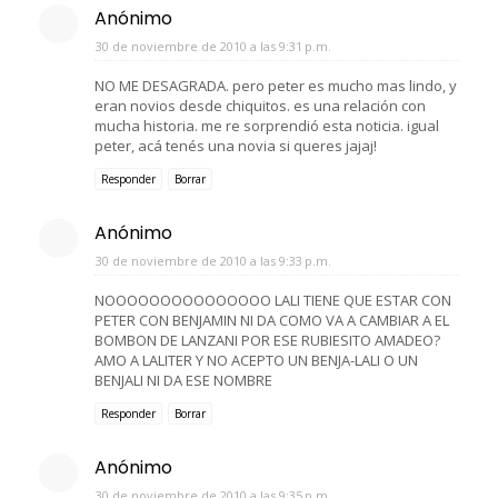
Anónimo
30 de noviembre de 2010 a las 9:31 p.m.
NO ME DESAGRADA. pero peter es mucho mas lindo, y
eran novios desde chiquitos. es una relación con
mucha historia. me re sorprendió esta noticia. igual
peter, acá tenés una novia si queres jajaj!
Responder
Borrar
Anónimo
30 de noviembre de 2010 a las 9:33 p.m.
NOOOOOOOOOOOOOOO LALI TIENE QUE ESTAR CON
PETER CON BENJAMIN NI DA COMO VA A CAMBIAR A EL
BOMBON DE LANZANI POR ESE RUBIESITO AMADEO?
AMO A LALITER Y NO ACEPTO UN BENJA-LALI O UN
BENJALI NI DA ESE NOMBRE
Responder
Borrar
Anónimo
30 de noviembre de 2010 a las 9:35 p.m.