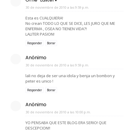
30 de noviembre de 2010 a las 9:59 p.m.
Esta es CUALQUIERA!
No crean TODO LO QUE SE DICE, LES JURO QUE ME
ENFERMA , OSEA NO TIENEN VIDA?!
LALITER PASION!
Responder
Borrar
Anónimo
30 de noviembre de 2010 a las 9:59 p.m.
lali no deja de ser una idola y benja un bombon y
peter es unico !
Responder
Borrar
Anónimo
30 de noviembre de 2010 a las 10:00 p.m.
YO PENSABA QUE ESTE BLOG ERA SERIO! QUE
DESCEPCION!!