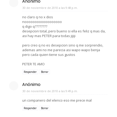
Anónimo
30 de noviembre de 2010 a las 9:48 p.m.
no claro q no x dios
noooooooooooooooooo
q digo q????????
desepcion total, pero bueno si ella es feliz q mas da,
asi hay mas PETER para todas jijiji
pero creo q no es desepcion sino q me sorprendio,
ademas ami no me parecia asi wapo wapo benja
pero cada quien tiene sus gustos
PETER TE AMO
Responder
Borrar
Anónimo
30 de noviembre de 2010 a las 9:49 p.m.
un companero del elenco eso me prece mal
Responder
Borrar