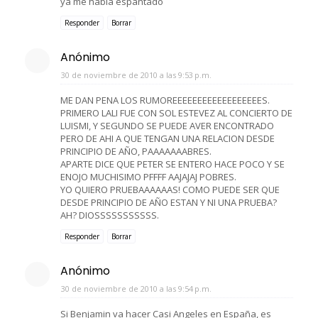
ya me habia espantado
Responder
Borrar
Anónimo
30 de noviembre de 2010 a las 9:53 p.m.
ME DAN PENA LOS RUMOREEEEEEEEEEEEEEEEEES.
PRIMERO LALI FUE CON SOL ESTEVEZ AL CONCIERTO DE
LUISMI, Y SEGUNDO SE PUEDE AVER ENCONTRADO
PERO DE AHI A QUE TENGAN UNA RELACION DESDE
PRINCIPIO DE AÑO, PAAAAAAABRES.
APARTE DICE QUE PETER SE ENTERO HACE POCO Y SE
ENOJO MUCHISIMO PFFFF AAJAJAJ POBRES.
YO QUIERO PRUEBAAAAAAS! COMO PUEDE SER QUE
DESDE PRINCIPIO DE AÑO ESTAN Y NI UNA PRUEBA?
AH? DIOSSSSSSSSSSS.
Responder
Borrar
Anónimo
30 de noviembre de 2010 a las 9:54 p.m.
Si Benjamin va hacer Casi Angeles en España, es