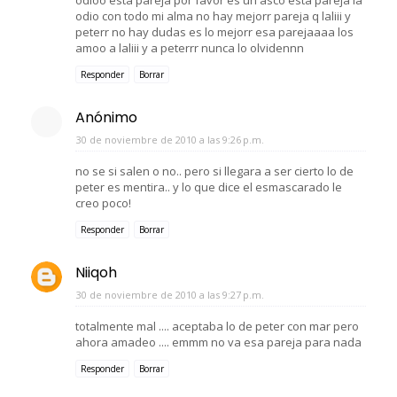
odio con todo mi alma no hay mejorr pareja q laliii y
peterr no hay dudas es lo mejorr esa parejaaaa los
amoo a laliii y a peterrr nunca lo olvidennn
Responder
Borrar
Anónimo
30 de noviembre de 2010 a las 9:26 p.m.
no se si salen o no.. pero si llegara a ser cierto lo de
peter es mentira.. y lo que dice el esmascarado le
creo poco!
Responder
Borrar
Niiqoh
30 de noviembre de 2010 a las 9:27 p.m.
totalmente mal .... aceptaba lo de peter con mar pero
ahora amadeo .... emmm no va esa pareja para nada
Responder
Borrar