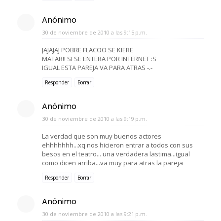
Anónimo
30 de noviembre de 2010 a las 9:15 p.m.
JAJAJAJ POBRE FLACOO SE KIERE
MATAR!! SI SE ENTERA POR INTERNET :S
IGUAL ESTA PAREJA VA PARA ATRAS -.-
Responder
Borrar
Anónimo
30 de noviembre de 2010 a las 9:19 p.m.
La verdad que son muy buenos actores
ehhhhhhh...xq nos hicieron entrar a todos con sus
besos en el teatro... una verdadera lastima...igual
como dicen arriba...va muy para atras la pareja
Responder
Borrar
Anónimo
30 de noviembre de 2010 a las 9:21 p.m.