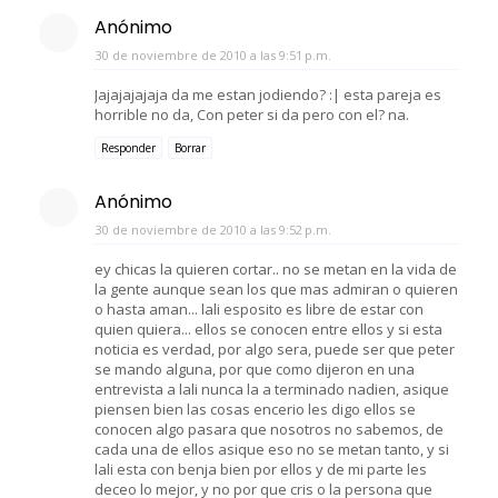
Anónimo
30 de noviembre de 2010 a las 9:51 p.m.
Jajajajajaja da me estan jodiendo? :| esta pareja es
horrible no da, Con peter si da pero con el? na.
Responder
Borrar
Anónimo
30 de noviembre de 2010 a las 9:52 p.m.
ey chicas la quieren cortar.. no se metan en la vida de
la gente aunque sean los que mas admiran o quieren
o hasta aman... lali esposito es libre de estar con
quien quiera... ellos se conocen entre ellos y si esta
noticia es verdad, por algo sera, puede ser que peter
se mando alguna, por que como dijeron en una
entrevista a lali nunca la a terminado nadien, asique
piensen bien las cosas encerio les digo ellos se
conocen algo pasara que nosotros no sabemos, de
cada una de ellos asique eso no se metan tanto, y si
lali esta con benja bien por ellos y de mi parte les
deceo lo mejor, y no por que cris o la persona que