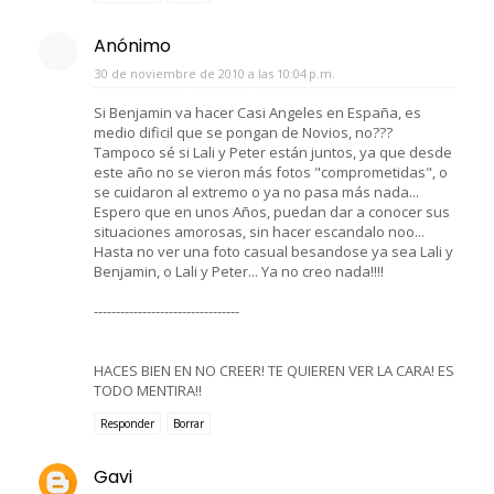
Anónimo
30 de noviembre de 2010 a las 10:04 p.m.
Si Benjamin va hacer Casi Angeles en España, es
medio dificil que se pongan de Novios, no???
Tampoco sé si Lali y Peter están juntos, ya que desde
este año no se vieron más fotos "comprometidas", o
se cuidaron al extremo o ya no pasa más nada...
Espero que en unos Años, puedan dar a conocer sus
situaciones amorosas, sin hacer escandalo noo...
Hasta no ver una foto casual besandose ya sea Lali y
Benjamin, o Lali y Peter... Ya no creo nada!!!!
---------------------------------
HACES BIEN EN NO CREER! TE QUIEREN VER LA CARA! ES
TODO MENTIRA!!
Responder
Borrar
Gavi