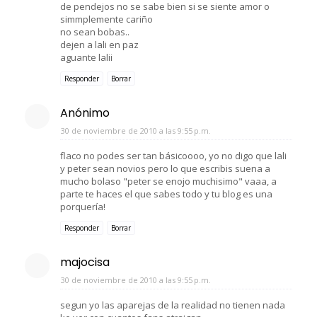
de pendejos no se sabe bien si se siente amor o
simmplemente cariño
no sean bobas..
dejen a lali en paz
aguante lalii
Responder
Borrar
Anónimo
30 de noviembre de 2010 a las 9:55 p.m.
flaco no podes ser tan básicoooo, yo no digo que lali
y peter sean novios pero lo que escribis suena a
mucho bolaso "peter se enojo muchisimo" vaaa, a
parte te haces el que sabes todo y tu blog es una
porquería!
Responder
Borrar
majocisa
30 de noviembre de 2010 a las 9:55 p.m.
segun yo las aparejas de la realidad no tienen nada