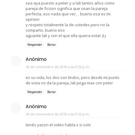
sea aya puesto a peter y a lali tantos años como
pareja de ficcion significa que sean la pareja
perfecta, eso nada que ver, .. bueno esa es mi
opinion
y respeto totalmente la de ustedes pero no la
comparto, bueno eso
aguante lali y con el que ella quiera estar (L)
Responder
Borrar
Anónimo
30 de noviembre de 2010 a las 9:52 p.m.
es su vida, los dos son lindos, pero desde mi punto
de vista no da la pareja, lali pega mas con peter
Responder
Borrar
Anónimo
30 de noviembre de 2010 a las 9:52 p.m.
tenés yazon el video habla x si solo