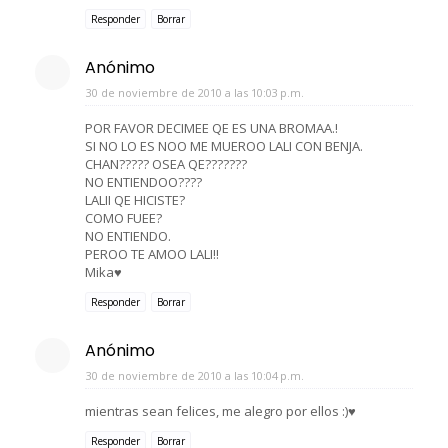
Responder
Borrar
Anónimo
30 de noviembre de 2010 a las 10:03 p.m.
POR FAVOR DECIMEE QE ES UNA BROMAA.!
SI NO LO ES NOO ME MUEROO LALI CON BENJA.
CHAN????? OSEA QE???????
NO ENTIENDOO????
LALII QE HICISTE?
COMO FUEE?
NO ENTIENDO.
PEROO TE AMOO LALI!!
Mika♥
Responder
Borrar
Anónimo
30 de noviembre de 2010 a las 10:04 p.m.
mientras sean felices, me alegro por ellos :)♥
Responder
Borrar