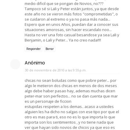
medio dificil que se pongan de Novios, no???
Tampoco sé si Lali y Peter están juntos, ya que desde
este año no se vieron más fotos "comprometidas", o
se cuidaron al extremo o ya no pasa más nada...
Espero que en unos Años, puedan dar a conocer sus
situaciones amorosas, sin hacer escandalo noo...
Hasta no ver una foto casual besandose ya sea Lali y
Benjamin, o Lali y Peter... Ya no creo nada!!!!
Responder
Borrar
Anónimo
30 de noviembre de 2010 a las 9:55 p.m.
chicas no sean boludas como que pobre peter... por
algo le metieron dos chicas en menos de dos meses
algo debe haber pasao hay, ademas muchas dicen
peter-mar son perfectos... no se dan cuenta que mar
es un personaje de ficcion
estupidas respeten a los demas.. acaso a ustedes
alguien les ha dicho no salgas con ese tipo por que el
otro es mas para ti, eso no es lo que importa lo que
importa son los sentimientos , y no tiene nada que
ver que hayan sido novios de chicos ya que eso es