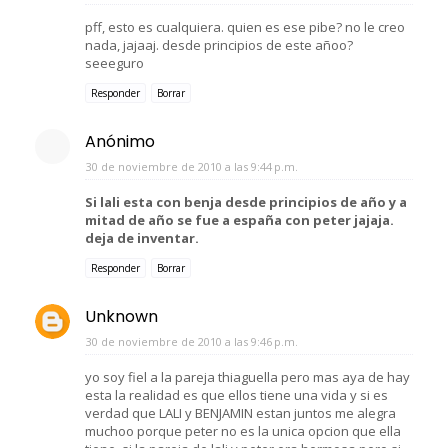
pff, esto es cualquiera. quien es ese pibe? no le creo
nada, jajaaj. desde principios de este añoo?
seeeguro
Responder
Borrar
Anónimo
30 de noviembre de 2010 a las 9:44 p.m.
Si lali esta con benja desde principios de año y a
mitad de año se fue a españa con peter jajaja.
deja de inventar.
Responder
Borrar
Unknown
30 de noviembre de 2010 a las 9:46 p.m.
yo soy fiel a la pareja thiaguella pero mas aya de hay
esta la realidad es que ellos tiene una vida y si es
verdad que LALI y BENJAMIN estan juntos me alegra
muchoo porque peter no es la unica opcion que ella