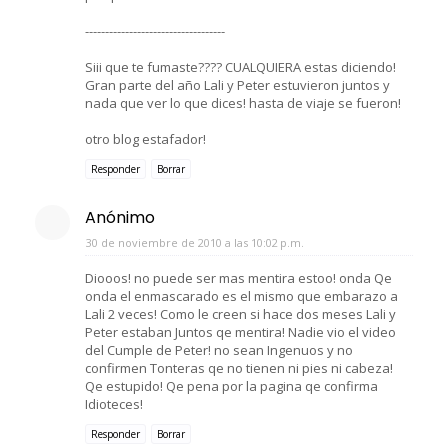
-----------------------------------
Siii que te fumaste???? CUALQUIERA estas diciendo!
Gran parte del año Lali y Peter estuvieron juntos y
nada que ver lo que dices! hasta de viaje se fueron!
otro blog estafador!
Responder
Borrar
Anónimo
30 de noviembre de 2010 a las 10:02 p.m.
Diooos! no puede ser mas mentira estoo! onda Qe
onda el enmascarado es el mismo que embarazo a
Lali 2 veces! Como le creen si hace dos meses Lali y
Peter estaban Juntos qe mentira! Nadie vio el video
del Cumple de Peter! no sean Ingenuos y no
confirmen Tonteras qe no tienen ni pies ni cabeza!
Qe estupido! Qe pena por la pagina qe confirma
Idioteces!
Responder
Borrar