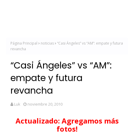
Página Principal
noticias
“Casi Ángeles” vs “AM”: empate y futura
revancha
“Casi Ángeles” vs “AM”:
empate y futura
revancha
Luk
noviembre 20, 2010
Actualizado: Agregamos más
fotos!