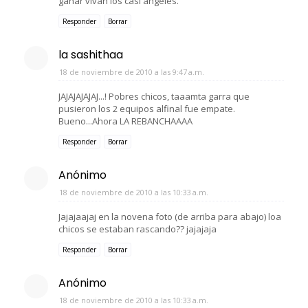
ganar vivan los casi angeles.
Responder
Borrar
la sashithaa
18 de noviembre de 2010 a las 9:47 a.m.
JAJAJAJAJAJ...! Pobres chicos, taaamta garra que
pusieron los 2 equipos alfinal fue empate.
Bueno...Ahora LA REBANCHAAAA
Responder
Borrar
Anónimo
18 de noviembre de 2010 a las 10:33 a.m.
Jajajaajaj en la novena foto (de arriba para abajo) loa
chicos se estaban rascando?? jajajaja
Responder
Borrar
Anónimo
18 de noviembre de 2010 a las 10:33 a.m.