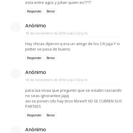
esta entre agus y julian quien es????
Responder
Borrar
Anónimo
18 de noviembre de 2010 a las 3:22 p.m.
Hay chicas dijieron q era un amigo de los CA! jaja Y si
petter se pasa de bueno.
Responder
Borrar
Anónimo
18 de noviembre de 2010 a las 3:53 p.m.
para laa vivaa que pregunto que se estabn rascando
no seas ignorantee jajaj
asi se ponen cdo hay tiroo libree!!! XD SE CUBREN SUS
PARTEES
Responder
Borrar
Anónimo