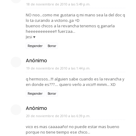
18 de noviembre de 2010 a las 5:49 p.m.
NO noo...como me gustaria q mi mano sea la del doc q
lo ta curando a victorio..jja =D
buenoo chicos a la revancha tenemos q ganarla
heeeeeeeeeee!! fuerzaa...
Jesi ♥
Responder
Borrar
Anónimo
19 de noviembre de 2010 a las 1:44 p.m.
q hermosos...!!! alguien sabe cuando es la revancha y
en donde es???.... quiero verlo a vico!!! mmm... XD
Responder
Borrar
Anónimo
20 de noviembre de 2010 a las 6:39 p.m.
vico es mas caaaaaño! no puede estar mas bueno
porque no tiene tiempo ese chico...