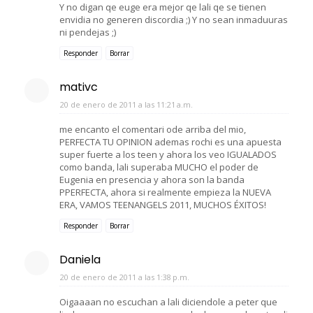
Y no digan qe euge era mejor qe lali qe se tienen
envidia no generen discordia ;) Y no sean inmaduuras
ni pendejas ;)
Responder
Borrar
mativc
20 de enero de 2011 a las 11:21 a.m.
me encanto el comentari ode arriba del mio,
PERFECTA TU OPINION ademas rochi es una apuesta
super fuerte a los teen y ahora los veo IGUALADOS
como banda, lali superaba MUCHO el poder de
Eugenia en presencia y ahora son la banda
PPERFECTA, ahora si realmente empieza la NUEVA
ERA, VAMOS TEENANGELS 2011, MUCHOS ÉXITOS!
Responder
Borrar
Daniela
20 de enero de 2011 a las 1:38 p.m.
Oigaaaan no escuchan a lali diciendole a peter que