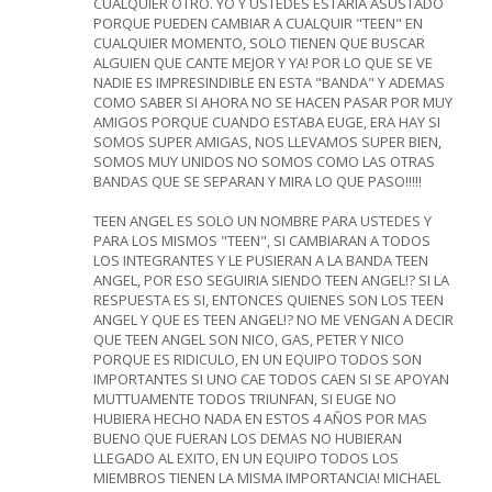
CUALQUIER OTRO. YO Y USTEDES ESTARIA ASUSTADO
PORQUE PUEDEN CAMBIAR A CUALQUIR "TEEN" EN
CUALQUIER MOMENTO, SOLO TIENEN QUE BUSCAR
ALGUIEN QUE CANTE MEJOR Y YA! POR LO QUE SE VE
NADIE ES IMPRESINDIBLE EN ESTA "BANDA" Y ADEMAS
COMO SABER SI AHORA NO SE HACEN PASAR POR MUY
AMIGOS PORQUE CUANDO ESTABA EUGE, ERA HAY SI
SOMOS SUPER AMIGAS, NOS LLEVAMOS SUPER BIEN,
SOMOS MUY UNIDOS NO SOMOS COMO LAS OTRAS
BANDAS QUE SE SEPARAN Y MIRA LO QUE PASO!!!!!
TEEN ANGEL ES SOLO UN NOMBRE PARA USTEDES Y
PARA LOS MISMOS "TEEN", SI CAMBIARAN A TODOS
LOS INTEGRANTES Y LE PUSIERAN A LA BANDA TEEN
ANGEL, POR ESO SEGUIRIA SIENDO TEEN ANGEL!? SI LA
RESPUESTA ES SI, ENTONCES QUIENES SON LOS TEEN
ANGEL Y QUE ES TEEN ANGEL!? NO ME VENGAN A DECIR
QUE TEEN ANGEL SON NICO, GAS, PETER Y NICO
PORQUE ES RIDICULO, EN UN EQUIPO TODOS SON
IMPORTANTES SI UNO CAE TODOS CAEN SI SE APOYAN
MUTTUAMENTE TODOS TRIUNFAN, SI EUGE NO
HUBIERA HECHO NADA EN ESTOS 4 AÑOS POR MAS
BUENO QUE FUERAN LOS DEMAS NO HUBIERAN
LLEGADO AL EXITO, EN UN EQUIPO TODOS LOS
MIEMBROS TIENEN LA MISMA IMPORTANCIA! MICHAEL