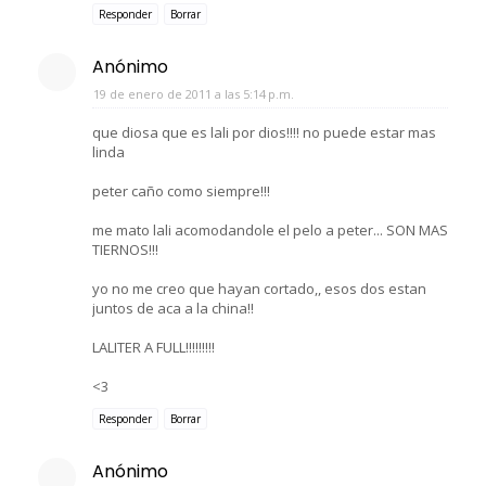
Responder
Borrar
Anónimo
19 de enero de 2011 a las 5:14 p.m.
que diosa que es lali por dios!!!! no puede estar mas
linda
peter caño como siempre!!!
me mato lali acomodandole el pelo a peter... SON MAS
TIERNOS!!!
yo no me creo que hayan cortado,, esos dos estan
juntos de aca a la china!!
LALITER A FULL!!!!!!!!!
<3
Responder
Borrar
Anónimo