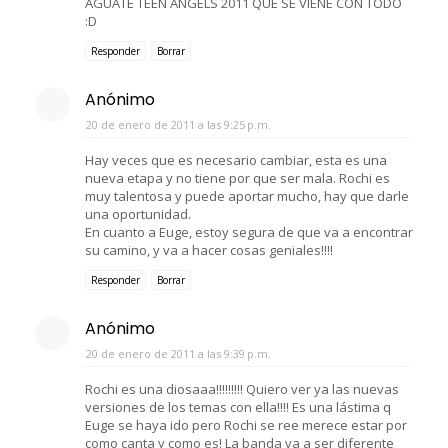
AGUATE TEEN ANGELS 2011 QUE SE VIENE CON TODO
:D
Responder
Borrar
Anónimo
20 de enero de 2011 a las 9:25 p.m.
Hay veces que es necesario cambiar, esta es una
nueva etapa y no tiene por que ser mala. Rochi es
muy talentosa y puede aportar mucho, hay que darle
una oportunidad.
En cuanto a Euge, estoy segura de que va a encontrar
su camino, y va a hacer cosas geniales!!!!
Responder
Borrar
Anónimo
20 de enero de 2011 a las 9:39 p.m.
Rochi es una diosaaa!!!!!!!!! Quiero ver ya las nuevas
versiones de los temas con ella!!!! Es una lástima q
Euge se haya ido pero Rochi se ree merece estar por
como canta y como es! La banda va a ser diferente