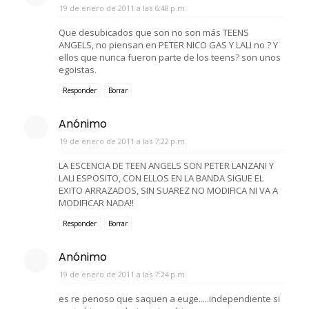
19 de enero de 2011 a las 6:48 p.m.
Que desubicados que son no son más TEENS
ANGELS, no piensan en PETER NICO GAS Y LALI no ? Y
ellos que nunca fueron parte de los teens? son unos
egoistas.
Responder
Borrar
Anónimo
19 de enero de 2011 a las 7:22 p.m.
LA ESCENCIA DE TEEN ANGELS SON PETER LANZANI Y
LALI ESPOSITO, CON ELLOS EN LA BANDA SIGUE EL
EXITO ARRAZADOS, SIN SUAREZ NO MODIFICA NI VA A
MODIFICAR NADA!!
Responder
Borrar
Anónimo
19 de enero de 2011 a las 7:24 p.m.
es re penoso que saquen a euge.....independiente si