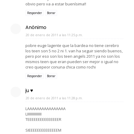
obvio pero va a estar buenísima!!
Responder
Borrar
Anónimo
20 de enero de 2011 a las 11:25 p.m.
pobre euge lagente que la bardea no tiene cerebro
los teen son 5 no 2 ni 1. van ha seguir siendo buenos,
pero por eso son los teen angels 2011 ya no son los
mismos teen que eran pueden ser mejor o igual no
creo quepeor conuna chica como rochi
Responder
Borrar
ju ♥
20 de enero de 2011 a las 11:28 p.m.
LAAAAAAAAAAAAAAAA
LIIIIIIIIIIIIIIII
TEEEEEEEEEEEEEEER
SIEEEEEEEEEEEEEEM