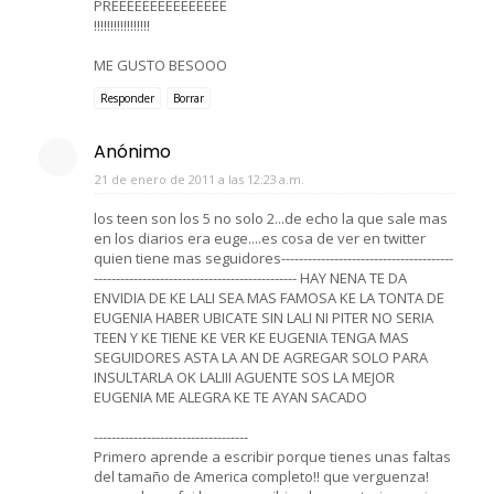
PREEEEEEEEEEEEEEE
!!!!!!!!!!!!!!!!!
ME GUSTO BESOOO
Responder
Borrar
Anónimo
21 de enero de 2011 a las 12:23 a.m.
los teen son los 5 no solo 2...de echo la que sale mas
en los diarios era euge....es cosa de ver en twitter
quien tiene mas seguidores---------------------------------------
---------------------------------------------- HAY NENA TE DA
ENVIDIA DE KE LALI SEA MAS FAMOSA KE LA TONTA DE
EUGENIA HABER UBICATE SIN LALI NI PITER NO SERIA
TEEN Y KE TIENE KE VER KE EUGENIA TENGA MAS
SEGUIDORES ASTA LA AN DE AGREGAR SOLO PARA
INSULTARLA OK LALIII AGUENTE SOS LA MEJOR
EUGENIA ME ALEGRA KE TE AYAN SACADO
-----------------------------------
Primero aprende a escribir porque tienes unas faltas
del tamaño de America completo!! que verguenza!