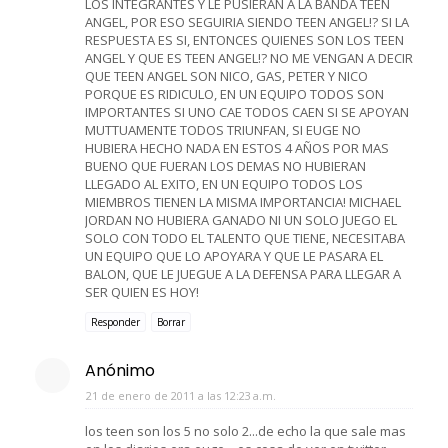
LOS INTEGRANTES Y LE PUSIERAN A LA BANDA TEEN
ANGEL, POR ESO SEGUIRIA SIENDO TEEN ANGEL!? SI LA
RESPUESTA ES SI, ENTONCES QUIENES SON LOS TEEN
ANGEL Y QUE ES TEEN ANGEL!? NO ME VENGAN A DECIR
QUE TEEN ANGEL SON NICO, GAS, PETER Y NICO
PORQUE ES RIDICULO, EN UN EQUIPO TODOS SON
IMPORTANTES SI UNO CAE TODOS CAEN SI SE APOYAN
MUTTUAMENTE TODOS TRIUNFAN, SI EUGE NO
HUBIERA HECHO NADA EN ESTOS 4 AÑOS POR MAS
BUENO QUE FUERAN LOS DEMAS NO HUBIERAN
LLEGADO AL EXITO, EN UN EQUIPO TODOS LOS
MIEMBROS TIENEN LA MISMA IMPORTANCIA! MICHAEL
JORDAN NO HUBIERA GANADO NI UN SOLO JUEGO EL
SOLO CON TODO EL TALENTO QUE TIENE, NECESITABA
UN EQUIPO QUE LO APOYARA Y QUE LE PASARA EL
BALON, QUE LE JUEGUE A LA DEFENSA PARA LLEGAR A
SER QUIEN ES HOY!
Responder
Borrar
Anónimo
21 de enero de 2011 a las 12:23 a.m.
los teen son los 5 no solo 2...de echo la que sale mas