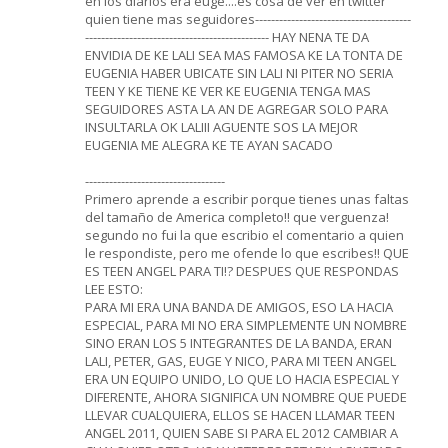
en los diarios era euge....es cosa de ver en twitter
quien tiene mas seguidores---------------------------------------
---------------------------------------------- HAY NENA TE DA
ENVIDIA DE KE LALI SEA MAS FAMOSA KE LA TONTA DE
EUGENIA HABER UBICATE SIN LALI NI PITER NO SERIA
TEEN Y KE TIENE KE VER KE EUGENIA TENGA MAS
SEGUIDORES ASTA LA AN DE AGREGAR SOLO PARA
INSULTARLA OK LALIII AGUENTE SOS LA MEJOR
EUGENIA ME ALEGRA KE TE AYAN SACADO
-----------------------------------
Primero aprende a escribir porque tienes unas faltas
del tamaño de America completo!! que verguenza!
segundo no fui la que escribio el comentario a quien
le respondiste, pero me ofende lo que escribes!! QUE
ES TEEN ANGEL PARA TI!? DESPUES QUE RESPONDAS
LEE ESTO:
PARA MI ERA UNA BANDA DE AMIGOS, ESO LA HACIA
ESPECIAL, PARA MI NO ERA SIMPLEMENTE UN NOMBRE
SINO ERAN LOS 5 INTEGRANTES DE LA BANDA, ERAN
LALI, PETER, GAS, EUGE Y NICO, PARA MI TEEN ANGEL
ERA UN EQUIPO UNIDO, LO QUE LO HACIA ESPECIAL Y
DIFERENTE, AHORA SIGNIFICA UN NOMBRE QUE PUEDE
LLEVAR CUALQUIERA, ELLOS SE HACEN LLAMAR TEEN
ANGEL 2011, QUIEN SABE SI PARA EL 2012 CAMBIAR A