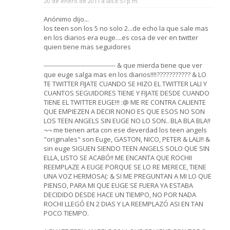
20 de enero de 2011 a las 8:57 p.m.
Anónimo dijo...
los teen son los 5 no solo 2...de echo la que sale mas
en los diarios era euge....es cosa de ver en twitter
quien tiene mas seguidores
----------------------------------- & que mierda tiene que ver
que euge salga mas en los diarios!!!!??????????? & LO
TE TWITTER FIJATE CUANDO SE HIZO EL TWITTER LALI Y
CUANTOS SEGUIDORES TIENE Y FIJATE DESDE CUANDO
TIENE EL TWITTER EUGE!!! :@ ME RE CONTRA CALIENTE
QUE EMPIEZEN A DECIR NONO ES QUE ESOS NO SON
LOS TEEN ANGELS SIN EUGE NO LO SON.. BLA BLA BLA!!
¬¬ me tienen arta con ese deverdad los teen angels
"originales" son Euge, GASTON, NICO, PETER & LALI!! &
sin euge SIGUEN SIENDO TEEN ANGELS SOLO QUE SIN
ELLA, LISTO SE ACABÓ!! ME ENCANTA QUE ROCHII
REEMPLAZE A EUGE PORQUE SE LO RE MERECE, TIENE
UNA VOZ HERMOSA(: & SI ME PREGUNTAN A MI LO QUE
PIENSO, PARA MI QUE EUGE SE FUERA YA ESTABA
DECIDIDO DESDE HACE UN TIEMPO, NO POR NADA
ROCHI LLEGÓ EN 2 DIAS Y LA REEMPLAZÓ ASI EN TAN
POCO TIEMPO.