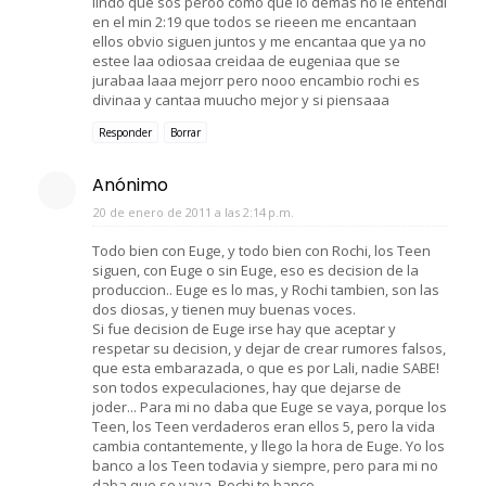
lindo que sos peroo como que lo demas no le entendi
en el min 2:19 que todos se rieeen me encantaan
ellos obvio siguen juntos y me encantaa que ya no
estee laa odiosaa creidaa de eugeniaa que se
jurabaa laaa mejorr pero nooo encambio rochi es
divinaa y cantaa muucho mejor y si piensaaa
Responder
Borrar
Anónimo
20 de enero de 2011 a las 2:14 p.m.
Todo bien con Euge, y todo bien con Rochi, los Teen
siguen, con Euge o sin Euge, eso es decision de la
produccion.. Euge es lo mas, y Rochi tambien, son las
dos diosas, y tienen muy buenas voces.
Si fue decision de Euge irse hay que aceptar y
respetar su decision, y dejar de crear rumores falsos,
que esta embarazada, o que es por Lali, nadie SABE!
son todos expeculaciones, hay que dejarse de
joder... Para mi no daba que Euge se vaya, porque los
Teen, los Teen verdaderos eran ellos 5, pero la vida
cambia contantemente, y llego la hora de Euge. Yo los
banco a los Teen todavia y siempre, pero para mi no
daba que se vaya. Rochi te banco.