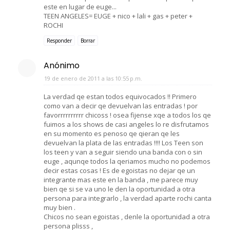
este en lugar de euge...
TEEN ANGELES= EUGE + nico + lali + gas + peter +
ROCHI
Responder
Borrar
Anónimo
19 de enero de 2011 a las 10:55 p.m.
La verdad qe estan todos equivocados !! Primero
como van a decir qe devuelvan las entradas ! por
favorrrrrrrrrr chicoss ! osea fijense xqe a todos los qe
fuimos a los shows de casi angeles lo re disfrutamos
en su momento es penoso qe qieran qe les
devuelvan la plata de las entradas !!!! Los Teen son
los teen y van a seguir siendo una banda con o sin
euge , aqunqe todos la qeriamos mucho no podemos
decir estas cosas ! Es de egoistas no dejar qe un
integrante mas este en la banda , me parece muy
bien qe si se va uno le den la oportunidad a otra
persona para integrarlo , la verdad aparte rochi canta
muy bien .
Chicos no sean egoistas , denle la oportunidad a otra
persona plisss ,