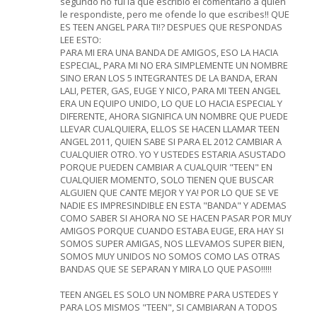
segundo no fui la que escribio el comentario a quien
le respondiste, pero me ofende lo que escribes!! QUE
ES TEEN ANGEL PARA TI!? DESPUES QUE RESPONDAS
LEE ESTO:
PARA MI ERA UNA BANDA DE AMIGOS, ESO LA HACIA
ESPECIAL, PARA MI NO ERA SIMPLEMENTE UN NOMBRE
SINO ERAN LOS 5 INTEGRANTES DE LA BANDA, ERAN
LALI, PETER, GAS, EUGE Y NICO, PARA MI TEEN ANGEL
ERA UN EQUIPO UNIDO, LO QUE LO HACIA ESPECIAL Y
DIFERENTE, AHORA SIGNIFICA UN NOMBRE QUE PUEDE
LLEVAR CUALQUIERA, ELLOS SE HACEN LLAMAR TEEN
ANGEL 2011, QUIEN SABE SI PARA EL 2012 CAMBIAR A
CUALQUIER OTRO. YO Y USTEDES ESTARIA ASUSTADO
PORQUE PUEDEN CAMBIAR A CUALQUIR "TEEN" EN
CUALQUIER MOMENTO, SOLO TIENEN QUE BUSCAR
ALGUIEN QUE CANTE MEJOR Y YA! POR LO QUE SE VE
NADIE ES IMPRESINDIBLE EN ESTA "BANDA" Y ADEMAS
COMO SABER SI AHORA NO SE HACEN PASAR POR MUY
AMIGOS PORQUE CUANDO ESTABA EUGE, ERA HAY SI
SOMOS SUPER AMIGAS, NOS LLEVAMOS SUPER BIEN,
SOMOS MUY UNIDOS NO SOMOS COMO LAS OTRAS
BANDAS QUE SE SEPARAN Y MIRA LO QUE PASO!!!!!
TEEN ANGEL ES SOLO UN NOMBRE PARA USTEDES Y
PARA LOS MISMOS "TEEN", SI CAMBIARAN A TODOS