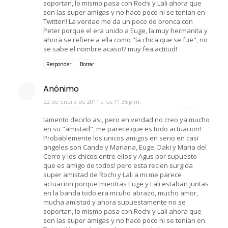
soportan, lo mismo pasa con Rochi y Lali ahora que
son las super amigas y no hace poco ni se tenian en
Twitter!! La verdad me da un poco de bronca con
Peter porque el era unido a Euge, la muy hermanita y
ahora se refiere a ella como "la chica que se fue", no
se sabe el nombre acaso!? muy fea actitud!
Responder
Borrar
Anónimo
22 de enero de 2011 a las 11:35 p.m.
lamento decirlo asi, pero en verdad no creo ya mucho
en su "amistad", me parece que es todo actuacion!
Probablemente los unicos amigos en serio en casi
angeles son Cande y Mariana, Euge, Daki y Maria del
Cerro y los chicos entre ellos y Agus por supuesto
que es amigo de todos! pero esta recien surgida
super amistad de Rochi y Lali a mi me parece
actuacion porque mientras Euge y Lali estaban juntas
en la banda todo era mcuho abrazo, mucho amor,
mucha amistad y ahora supuestamente no se
soportan, lo mismo pasa con Rochi y Lali ahora que
son las super amigas y no hace poco ni se tenian en