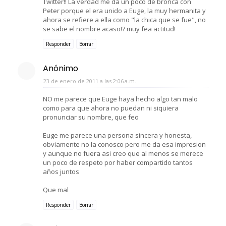
Twitter!! La verdad me da un poco de bronca con
Peter porque el era unido a Euge, la muy hermanita y
ahora se refiere a ella como "la chica que se fue", no
se sabe el nombre acaso!? muy fea actitud!
Responder
Borrar
Anónimo
23 de enero de 2011 a las 2:06 a.m.
NO me parece que Euge haya hecho algo tan malo
como para que ahora no puedan ni siquiera
pronunciar su nombre, que feo
Euge me parece una persona sincera y honesta,
obviamente no la conosco pero me da esa impresion
y aunque no fuera asi creo que al menos se merece
un poco de respeto por haber compartido tantos
años juntos
Que mal
Responder
Borrar