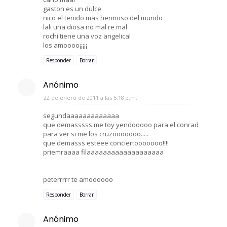
gaston es un dulce
nico el teñido mas hermoso del mundo
lali una diosa no mal re mal
rochi tiene una voz angelical
los amoooo¡¡¡¡¡
Responder
Borrar
Anónimo
22 de enero de 2011 a las 5:18 p.m.
segundaaaaaaaaaaaaa
que demasssss me toy yendooooo para el conrad
para ver si me los cruzooooooo.....
que demasss esteee conciertooooooo!!!!
priemraaaa filaaaaaaaaaaaaaaaaaaa
peterrrrr te amoooooo
Responder
Borrar
Anónimo