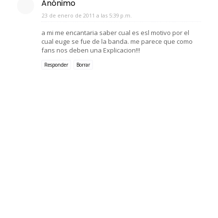
Anónimo
23 de enero de 2011 a las 5:39 p.m.
a mi me encantaria saber cual es esl motivo por el
cual euge se fue de la banda. me parece que como
fans nos deben una Explicacion!!!
Responder
Borrar