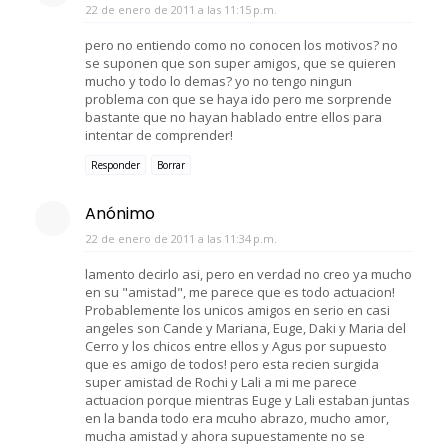
22 de enero de 2011 a las 11:15 p.m.
pero no entiendo como no conocen los motivos? no
se suponen que son super amigos, que se quieren
mucho y todo lo demas? yo no tengo ningun
problema con que se haya ido pero me sorprende
bastante que no hayan hablado entre ellos para
intentar de comprender!
Responder
Borrar
Anónimo
22 de enero de 2011 a las 11:34 p.m.
lamento decirlo asi, pero en verdad no creo ya mucho
en su "amistad", me parece que es todo actuacion!
Probablemente los unicos amigos en serio en casi
angeles son Cande y Mariana, Euge, Daki y Maria del
Cerro y los chicos entre ellos y Agus por supuesto
que es amigo de todos! pero esta recien surgida
super amistad de Rochi y Lali a mi me parece
actuacion porque mientras Euge y Lali estaban juntas
en la banda todo era mcuho abrazo, mucho amor,
mucha amistad y ahora supuestamente no se