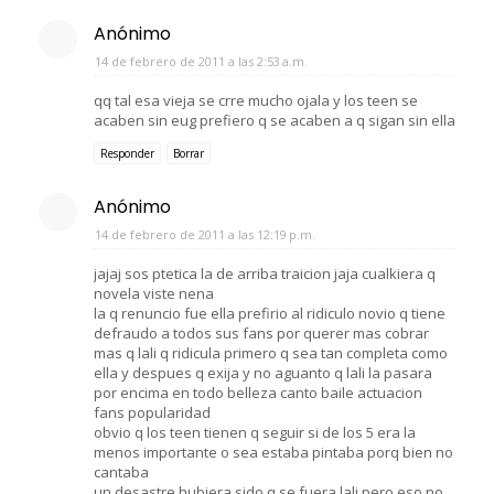
Anónimo
14 de febrero de 2011 a las 2:53 a.m.
qq tal esa vieja se crre mucho ojala y los teen se
acaben sin eug prefiero q se acaben a q sigan sin ella
Responder
Borrar
Anónimo
14 de febrero de 2011 a las 12:19 p.m.
jajaj sos ptetica la de arriba traicion jaja cualkiera q
novela viste nena
la q renuncio fue ella prefirio al ridiculo novio q tiene
defraudo a todos sus fans por querer mas cobrar
mas q lali q ridicula primero q sea tan completa como
ella y despues q exija y no aguanto q lali la pasara
por encima en todo belleza canto baile actuacion
fans popularidad
obvio q los teen tienen q seguir si de los 5 era la
menos importante o sea estaba pintaba porq bien no
cantaba
un desastre hubiera sido q se fuera lali pero eso no