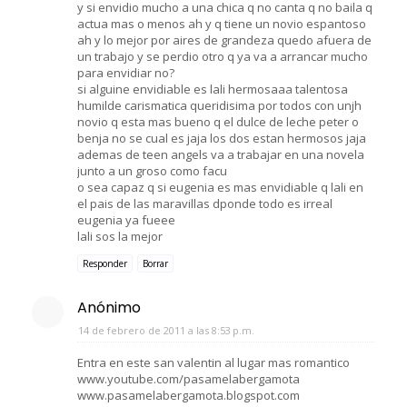
y si envidio mucho a una chica q no canta q no baila q
actua mas o menos ah y q tiene un novio espantoso
ah y lo mejor por aires de grandeza quedo afuera de
un trabajo y se perdio otro q ya va a arrancar mucho
para envidiar no?
si alguine envidiable es lali hermosaaa talentosa
humilde carismatica queridisima por todos con unjh
novio q esta mas bueno q el dulce de leche peter o
benja no se cual es jaja los dos estan hermosos jaja
ademas de teen angels va a trabajar en una novela
junto a un groso como facu
o sea capaz q si eugenia es mas envidiable q lali en
el pais de las maravillas dponde todo es irreal
eugenia ya fueee
lali sos la mejor
Responder
Borrar
Anónimo
14 de febrero de 2011 a las 8:53 p.m.
Entra en este san valentin al lugar mas romantico
www.youtube.com/pasamelabergamota
www.pasamelabergamota.blogspot.com