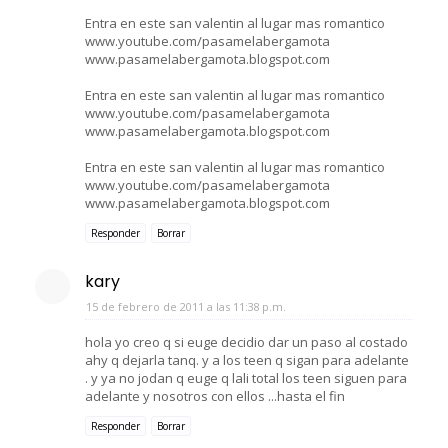
Entra en este san valentin al lugar mas romantico
www.youtube.com/pasamelabergamota
www.pasamelabergamota.blogspot.com
Entra en este san valentin al lugar mas romantico
www.youtube.com/pasamelabergamota
www.pasamelabergamota.blogspot.com
Entra en este san valentin al lugar mas romantico
www.youtube.com/pasamelabergamota
www.pasamelabergamota.blogspot.com
Responder
Borrar
kary
15 de febrero de 2011 a las 11:38 p.m.
hola yo creo q si euge decidio dar un paso al costado
ahy q dejarla tanq. y a los teen q sigan para adelante
. y ya no jodan q euge q lali total los teen siguen para
adelante y nosotros con ellos ...hasta el fin
Responder
Borrar