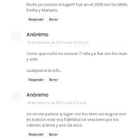
Rochi ya conoce el lugar!!! Fue en el 2009 con los MAN,
Emilia y Mariano.
Responder
Borrar
Anónimo
13 de febrero de 2011 a las 12:37 p.m.
Como que rochii no conoce ?? ella ya fue con los man
y emii
cualquiera la info...
Responder
Borrar
Anónimo
14 de febrero de 2011 a las 2:52 a.m.
no no me parece q sigan con los teen sin eug no eso
es traicion esto era fidelidsd se veia teen por los
valores q tenia y eso da asco
Responder
Borrar