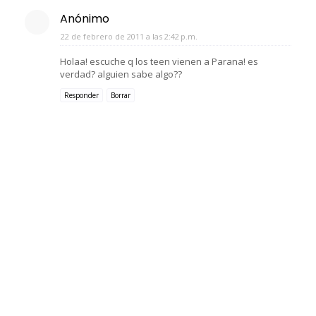
Anónimo
22 de febrero de 2011 a las 2:42 p.m.
Holaa! escuche q los teen vienen a Parana! es
verdad? alguien sabe algo??
Responder
Borrar