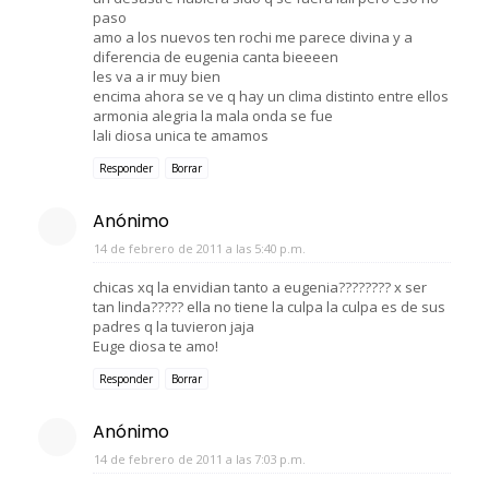
paso
amo a los nuevos ten rochi me parece divina y a
diferencia de eugenia canta bieeeen
les va a ir muy bien
encima ahora se ve q hay un clima distinto entre ellos
armonia alegria la mala onda se fue
lali diosa unica te amamos
Responder
Borrar
Anónimo
14 de febrero de 2011 a las 5:40 p.m.
chicas xq la envidian tanto a eugenia???????? x ser
tan linda????? ella no tiene la culpa la culpa es de sus
padres q la tuvieron jaja
Euge diosa te amo!
Responder
Borrar
Anónimo
14 de febrero de 2011 a las 7:03 p.m.