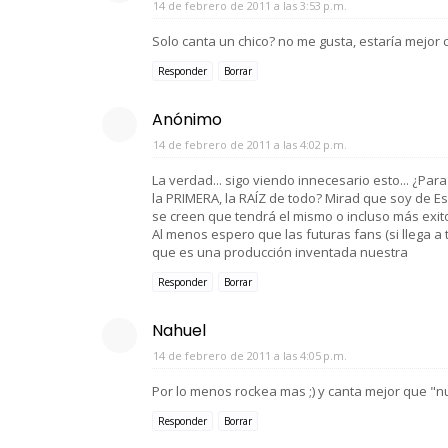
14 de febrero de 2011 a las 3:53 p.m.
Solo canta un chico? no me gusta, estaría mejor 
Responder
Borrar
Anónimo
14 de febrero de 2011 a las 4:02 p.m.
La verdad... sigo viendo innecesario esto... ¿Par
la PRIMERA, la RAÍZ de todo? Mirad que soy de Es
se creen que tendrá el mismo o incluso más exito
Al menos espero que las futuras fans (si llega 
que es una producción inventada nuestra
Responder
Borrar
Nahuel
14 de febrero de 2011 a las 4:05 p.m.
Por lo menos rockea mas ;) y canta mejor que "nu
Responder
Borrar