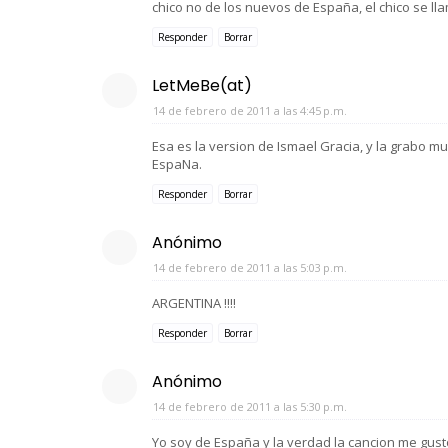
chico no de los nuevos de España, el chico se ll
Responder
Borrar
LetMeBe(at)
14 de febrero de 2011 a las 4:45 p.m.
Esa es la version de Ismael Gracia, y la grabo m
EspaNa.
Responder
Borrar
Anónimo
14 de febrero de 2011 a las 5:03 p.m.
ARGENTINA !!!!
Responder
Borrar
Anónimo
14 de febrero de 2011 a las 5:30 p.m.
Yo soy de España y la verdad la cancion me gus