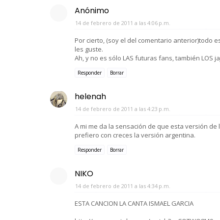
Anónimo
14 de febrero de 2011 a las 4:06 p.m.
Por cierto, (soy el del comentario anterior)todo
les guste.
Ah, y no es sólo LAS futuras fans, también LOS ja
Responder
Borrar
helenah
14 de febrero de 2011 a las 4:23 p.m.
A mi me da la sensación de que esta versión de l
prefiero con creces la versión argentina.
Responder
Borrar
NIKO
14 de febrero de 2011 a las 4:34 p.m.
ESTA CANCION LA CANTA ISMAEL GARCIA