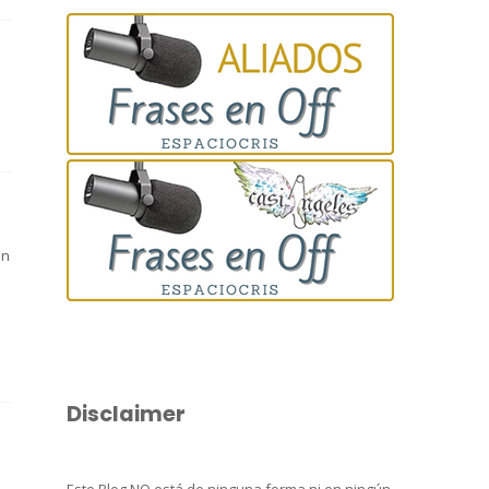
e
en
Disclaimer
Este Blog NO está de ninguna forma ni en ningún