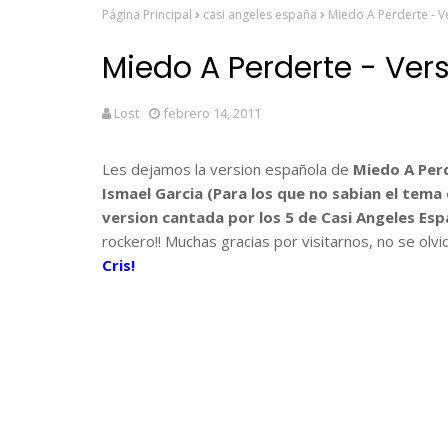
Página Principal
casi angeles españa
Miedo A Perderte - V
Miedo A Perderte - Ver
Lost
febrero 14, 2011
Les dejamos la version española de
Miedo A Perd
Ismael Garcia (Para los que no sabian el tema 
version cantada por los 5 de Casi Angeles Esp
rockero!! Muchas gracias por visitarnos, no se ol
Cris!