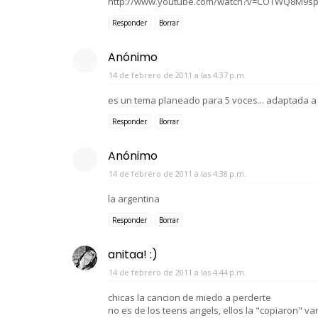
http://www.youtube.com/watch?v=COTWQ8M9s
Responder
Borrar
Anónimo
14 de febrero de 2011 a las 4:37 p.m.
es un tema planeado para 5 voces... adaptada a
Responder
Borrar
Anónimo
14 de febrero de 2011 a las 4:38 p.m.
la argentina
Responder
Borrar
anitaa! :)
14 de febrero de 2011 a las 4:44 p.m.
chicas la cancion de miedo a perderte
no es de los teens angels, ellos la "copiaron" va