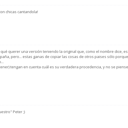
con chicas cantandola!
a qué querer una versión teniendo la original que, como el nombre dice, es
paña, pero... estas ganas de copiar las cosas de otros paises sólo porqu
...
a tener) tengan en cuenta cuál es su verdadera procedencia, y no se piens
estro" Peter ;)