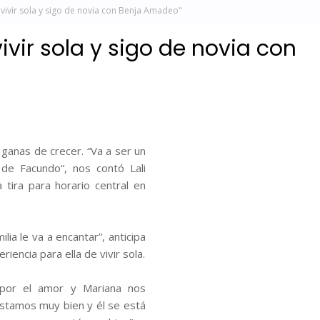
a vivir sola y sigo de novia con Benja Amadeo"
vivir sola y sigo de novia con
 ganas de crecer. “Va a ser un
 de Facundo“, nos contó Lali
tira para horario central en
ilia le va a encantar”, anticipa
iencia para ella de vivir sola.
 por el amor y Mariana nos
stamos muy bien y él se está