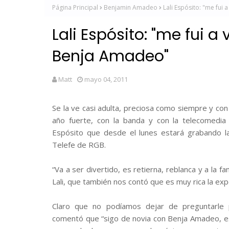
Página Principal
Benjamin Amadeo
Lali Espósito: "me fui 
Lali Espósito: "me fui a 
Benja Amadeo"
Matt
mayo 04, 2011
Se la ve casi adulta, preciosa como siempre y con
año fuerte, con la banda y con la telecomedia
Espósito que desde el lunes estará grabando la 
Telefe de RGB.
“Va a ser divertido, es retierna, reblanca y a la fam
Lali, que también nos contó que es muy rica la exper
Claro que no podíamos dejar de preguntarle
comentó que “sigo de novia con Benja Amadeo, e