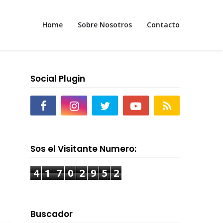
Home
Sobre Nosotros
Contacto
Social Plugin
Sos el Visitante Numero:
4
1
7
0
2
9
5
2
Buscador