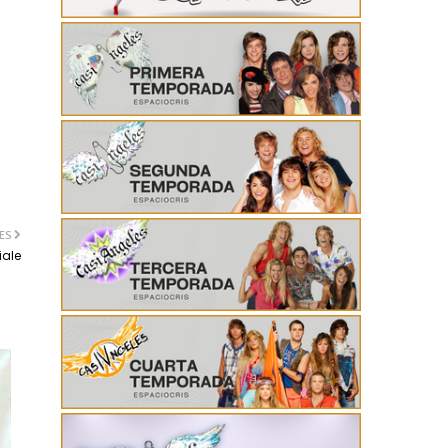
ES
iale