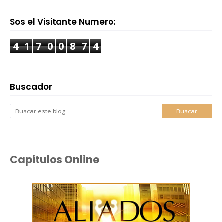
Sos el Visitante Numero:
4
1
7
0
0
8
7
4
Buscador
Capitulos Online