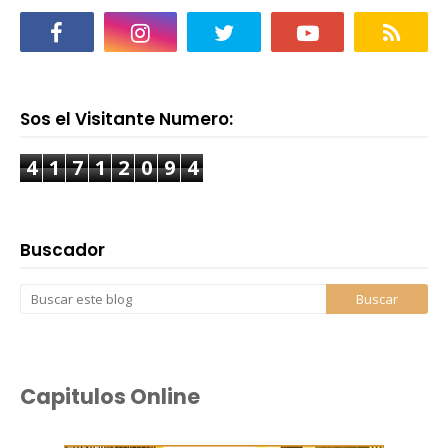
Sos el Visitante Numero:
4
1
7
1
2
0
9
4
Buscador
Capitulos Online