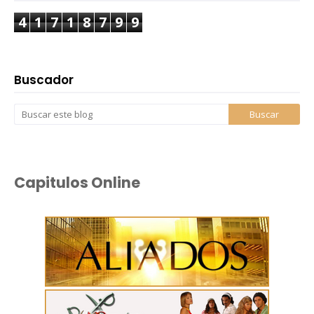
4
1
7
1
8
7
9
9
Buscador
Capitulos Online