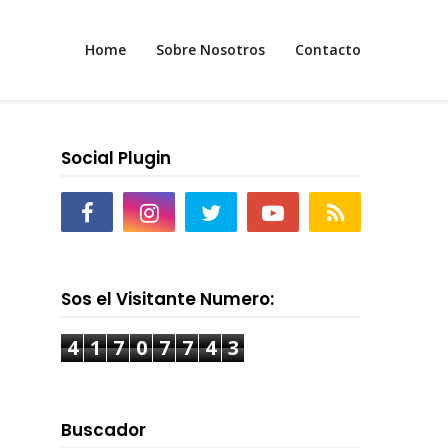
Home
Sobre Nosotros
Contacto
Social Plugin
Sos el Visitante Numero:
4
1
7
0
7
7
4
3
Buscador