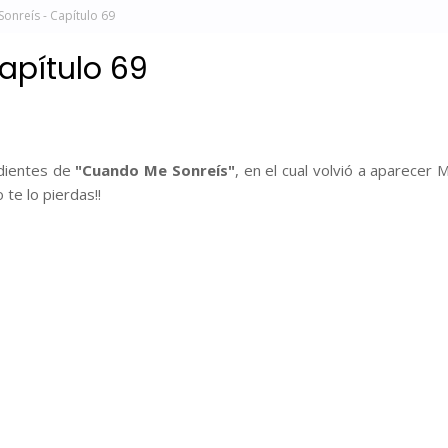
onreís - Capítulo 69
apítulo 69
ndientes de
"Cuando Me Sonreís"
, en el cual volvió a aparecer Mi
te lo pierdas!!