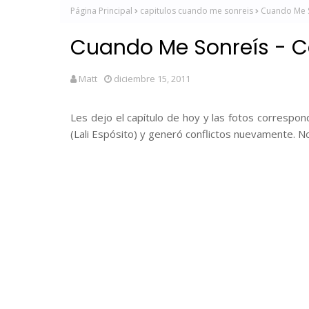
Página Principal
capitulos cuando me sonreis
Cuando Me S
Cuando Me Sonreís - C
Matt
diciembre 15, 2011
Les dejo el capítulo de hoy y las fotos correspo
(Lali Espósito) y generó conflictos nuevamente. No 