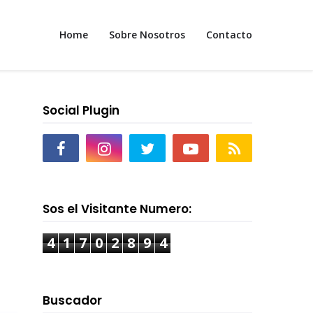
Home
Sobre Nosotros
Contacto
Social Plugin
Sos el Visitante Numero:
4
1
7
0
2
8
9
4
Buscador