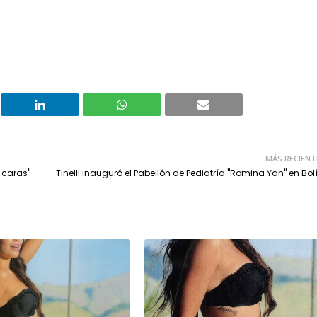
MÁS RECIENT
l caras"
Tinelli inauguró el Pabellón de Pediatría "Romina Yan" en Bol