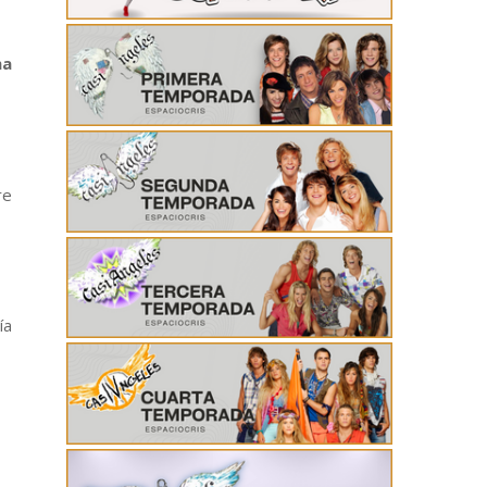
na
re
ía