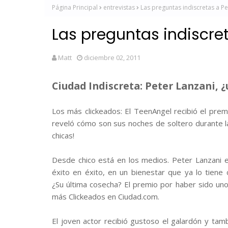
Página Principal
entrevistas
Las preguntas indiscretas a Pe
Las preguntas indiscret
Matt
diciembre 02, 2011
Ciudad Indiscreta: Peter Lanzani, ¿
Los más clickeados: El TeenAngel recibió el pre
reveló cómo son sus noches de soltero durante las
chicas!
Desde chico está en los medios. Peter Lanzani e
éxito en éxito, en un bienestar que ya lo tiene
¿Su última cosecha? El premio por haber sido un
más Clickeados en Ciudad.com.
El joven actor recibió gustoso el galardón y tam