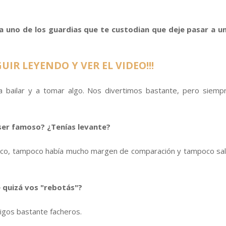
 a uno de los guardias que te custodian que deje pasar a u
UIR LEYENDO Y VER EL VIDEO!!!
a bailar y a tomar algo. Nos divertimos bastante, pero siemp
ser famoso? ¿Tenías levante?
ico, tampoco había mucho margen de comparación y tampoco sal
e quizá vos "rebotás"?
migos bastante facheros.