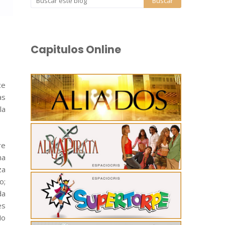
Capitulos Online
ce
as
la
re
na
za
o;
da
es
No