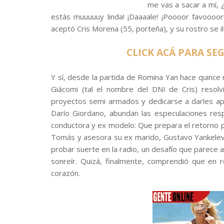
me vas a sacar a mí, ¿
estás muuuuuy linda! ¡Daaaale! ¡Poooor favoooor!”
aceptó Cris Morena (55, porteña), y su rostro se i
CLICK ACÁ PARA SE
Y sí, desde la partida de Romina Yan hace quince 
Giácomi (tal el nombre del DNI de Cris) resolv
proyectos semi armados y dedicarse a darles apoy
Darío Giordano, abundan las especulaciones resp
conductora y ex modelo: Que prepara el retorno p
Tomás y asesora su ex marido, Gustavo Yankelevic
probar suerte en la radio, un desafío que parece a
sonreír. Quizá, finalmente, comprendió que en 
corazón.