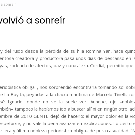
 a sonreír
volvió a sonreír
y del ruido desde la pérdida de su hija Romina Yan, hace quin
lentosa creadora y productora pasa unos días de descanso en l
as, rodeada de afectos, paz y naturaleza. Cordial, permitió que 
riodística obliga–, nos sorprendió encontrarla tomando sol sob
e La Boyita, pegadas a la chacra marítima de Marcelo Tinelli, zo
sé Ignacio, donde no se la suele ver. Aunque, ojo –noble
ambién– tampoco la habíamos ido a buscar allí ni en ningún otro lad
embre de 2010 GENTE dejó de hacerlo: el mayor dolor en la vi
petarse, y no vale la pena avanzar en explicaciones. Lo cierto 
tercera y última nobleza periodística obliga– de pura casualidad. “