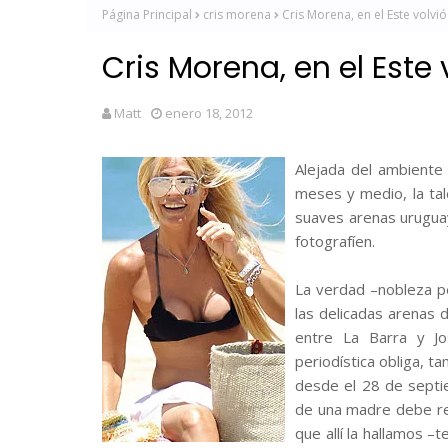
Página Principal
cris morena
Cris Morena, en el Este volvió
Cris Morena, en el Este 
Matt
enero 18, 2012
Alejada del ambiente 
meses y medio, la ta
suaves arenas uruguay
fotografíen.
La verdad –nobleza pe
las delicadas arenas d
entre La Barra y Jo
periodística obliga, t
desde el 28 de septi
de una madre debe res
que allí la hallamos –