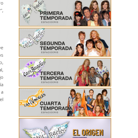
ro
”,
De
os
o,
l,
jo
ía
 a
el