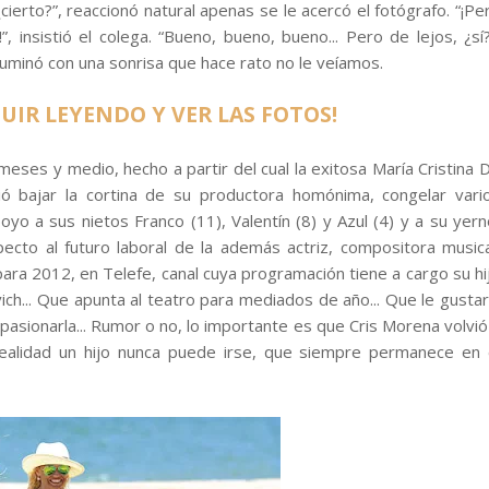
cierto?”, reaccionó natural apenas se le acercó el fotógrafo. “¡Pe
, insistió el colega. “Bueno, bueno, bueno... Pero de lejos, ¿sí?
luminó con una sonrisa que hace rato no le veíamos.
GUIR LEYENDO Y VER LAS FOTOS!
meses y medio, hecho a partir del cual la exitosa María Cristina 
ió bajar la cortina de su productora homónima, congelar vari
o a sus nietos Franco (11), Valentín (8) y Azul (4) y a su yern
ecto al futuro laboral de la además actriz, compositora musica
ara 2012, en Telefe, canal cuya programación tiene a cargo su hi
h... Que apunta al teatro para mediados de año... Que le gustar
pasionarla... Rumor o no, lo importante es que Cris Morena volvió
realidad un hijo nunca puede irse, que siempre permanece en 