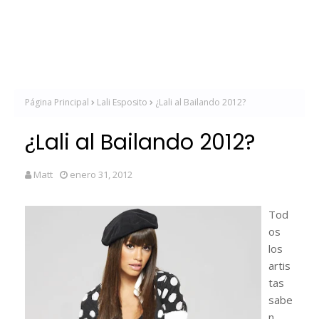
Página Principal
Lali Esposito
¿Lali al Bailando 2012?
¿Lali al Bailando 2012?
Matt
enero 31, 2012
Tod
os
los
artis
tas
sabe
n