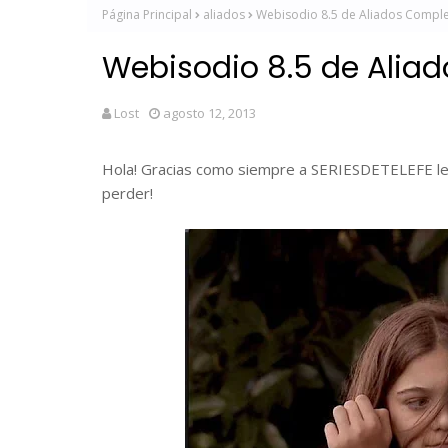
Página Principal
aliados
Webisodio 8.5 de Aliados Comple
Webisodio 8.5 de Alia
Lost
agosto 12, 2013
Hola! Gracias como siempre a SERIESDETELEFE le
perder!