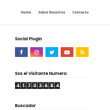
Home
Sobre Nosotros
Contacto
Social Plugin
Sos el Visitante Numero:
4
1
7
0
3
6
8
4
Buscador