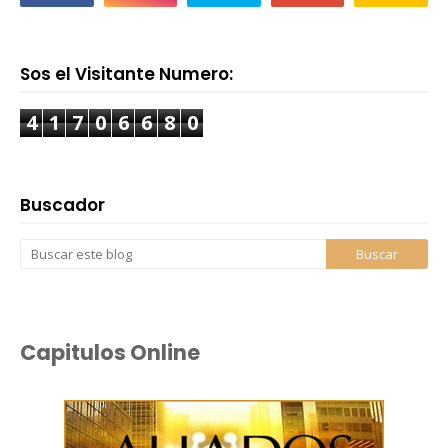
Sos el Visitante Numero:
4
1
7
0
6
6
8
0
Buscador
Capitulos Online