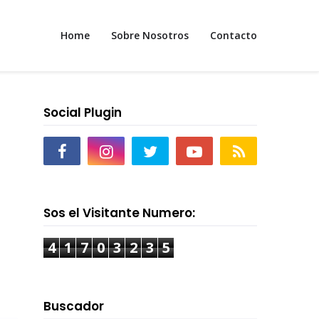
Home
Sobre Nosotros
Contacto
Social Plugin
Sos el Visitante Numero:
4
1
7
0
3
2
3
5
Buscador