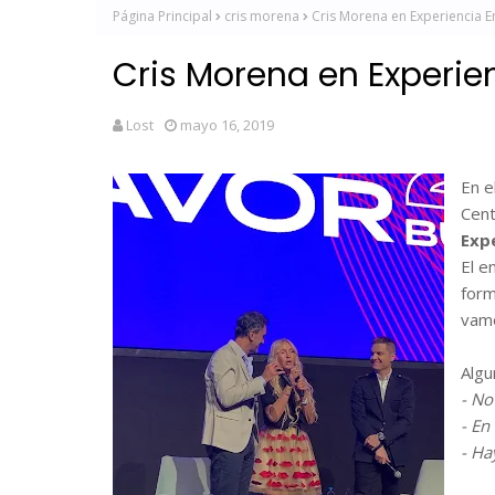
Página Principal
cris morena
Cris Morena en Experiencia 
Cris Morena en Experie
Lost
mayo 16, 2019
En e
Cent
Exp
El e
form
vamo
Algu
- No
- En
- Ha