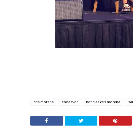
cris morena
endeavor
noticias cris morena
sa