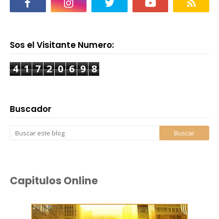
Sos el Visitante Numero:
4
1
7
2
0
6
9
8
Buscador
Capitulos Online