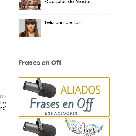
Capitulos de Aliados
Feliz cumple Lali!
Frases en Off
ES
itas
ita"