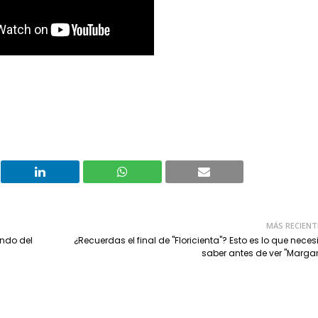
MÁS RECIENT
undo del
¿Recuerdas el final de "Floricienta"? Esto es lo que neces
saber antes de ver "Margar