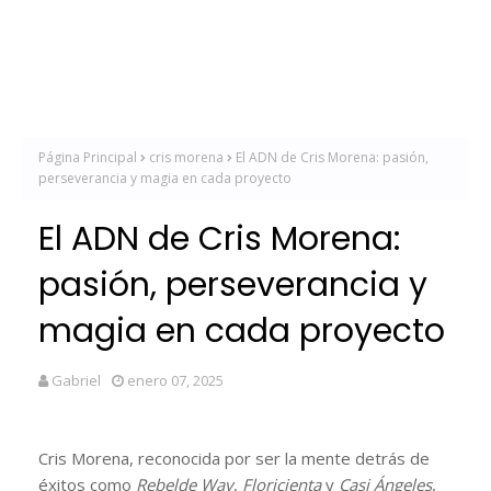
Página Principal
cris morena
El ADN de Cris Morena: pasión,
perseverancia y magia en cada proyecto
El ADN de Cris Morena:
pasión, perseverancia y
magia en cada proyecto
Gabriel
enero 07, 2025
Cris Morena, reconocida por ser la mente detrás de
éxitos como
Rebelde Way
,
Floricienta
y
Casi Ángeles
,