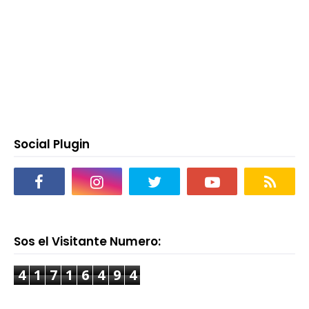
Social Plugin
Sos el Visitante Numero:
4
1
7
1
6
4
9
4