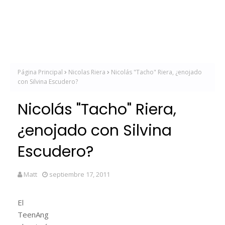
Página Principal
Nicolas Riera
Nicolás "Tacho" Riera, ¿enojado
con Silvina Escudero?
Nicolás "Tacho" Riera,
¿enojado con Silvina
Escudero?
Matt
septiembre 17, 2011
El
TeenAng