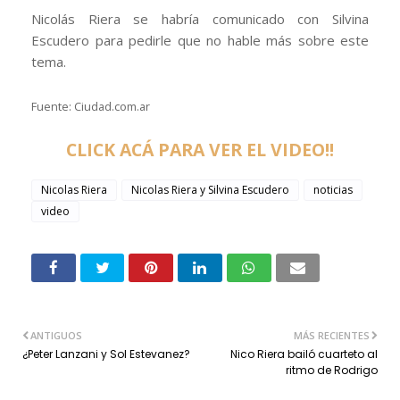
Nicolás Riera se habría comunicado con Silvina
Escudero para pedirle que no hable más sobre este
tema.
Fuente: Ciudad.com.ar
CLICK ACÁ PARA VER EL VIDEO!!
Nicolas Riera
Nicolas Riera y Silvina Escudero
noticias
video
ANTIGUOS
MÁS RECIENTES
¿Peter Lanzani y Sol Estevanez?
Nico Riera bailó cuarteto al
ritmo de Rodrigo