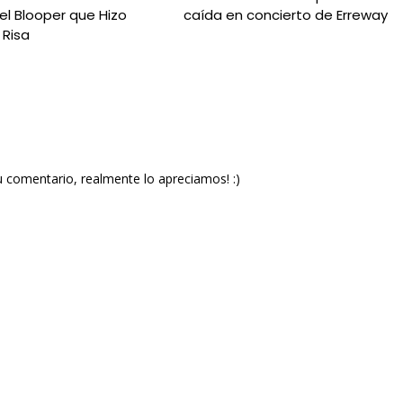
el Blooper que Hizo
caída en concierto de Erreway
a Risa
u comentario, realmente lo apreciamos! :)