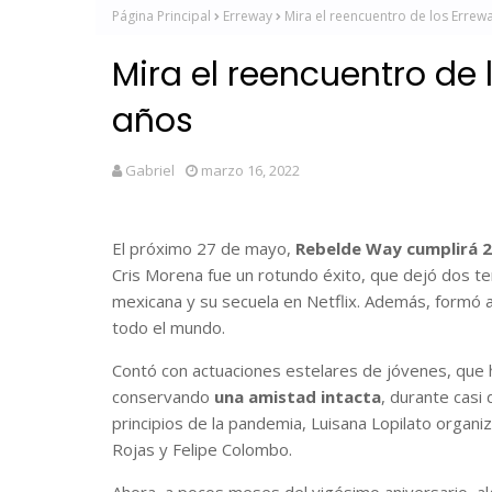
Página Principal
Erreway
Mira el reencuentro de los Erre
Mira el reencuentro de
años
Gabriel
marzo 16, 2022
El próximo 27 de mayo,
Rebelde Way cumplirá 2
Cris Morena fue un rotundo éxito, que dejó dos 
mexicana y su secuela en Netflix. Además, formó 
todo el mundo.
Contó con actuaciones estelares de jóvenes, que h
conservando
una amistad intacta
, durante casi
principios de la pandemia, Luisana Lopilato orga
Rojas y Felipe Colombo.