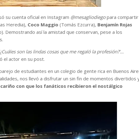
usó su cuenta oficial en Instagram
@mesagliodiego
para compartir
las Heredia),
Coco Maggio
(Tomás Ezcurra),
Benjamín Rojas
o). Demostrando así la amistad que conservan, pese a los
s.
Cuáles son las lindas cosas que me regaló la profesión?’…
ió el actor en su post.
rejo de estudiantes en un colegio de gente rica en Buenos Aire
lidades, nos llevó a disfrutar un sin fin de momentos divertidos 
l
cariño con que los fanáticos recibieron el nostálgico