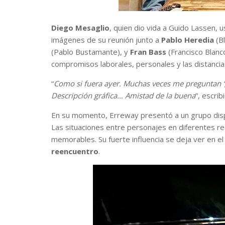
Diego Mesaglio
, quien dio vida a Guido Lassen, 
imágenes de su reunión junto a
Pablo Heredia
(B
(Pablo Bustamante), y
Fran Bass
(Francisco Blanc
compromisos laborales, personales y las distancia
“
Como si fuera ayer. Muchas veces me preguntan ‘¿
Descripción gráfica… Amistad de la buena
”, escrib
En su momento, Erreway presentó a un grupo dispa
Las situaciones entre personajes en diferentes rea
memorables. Su fuerte influencia se deja ver en e
reencuentro
.