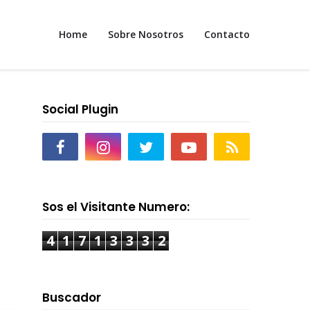
Home
Sobre Nosotros
Contacto
Social Plugin
Sos el Visitante Numero:
4
1
7
1
3
3
3
2
Buscador