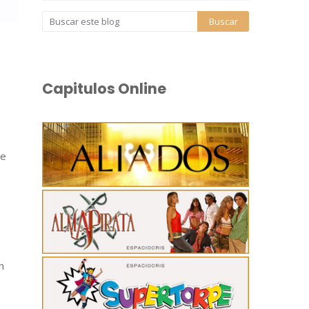
Capitulos Online
de
n