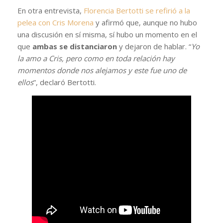
En otra entrevista,
Florencia Bertotti se refirió a la
pelea con Cris Morena
y afirmó que, aunque no hubo
una discusión en sí misma, sí hubo un momento en el
que
ambas se distanciaron
y dejaron de hablar. “
Yo
la amo a Cris, pero como en toda relación hay
momentos donde nos alejamos y este fue uno de
ellos
”, declaró Bertotti.