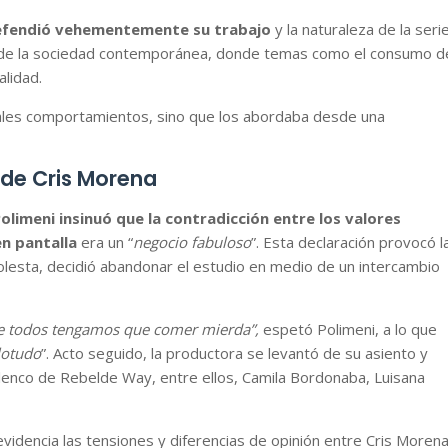
efendió vehementemente su trabajo
y la naturaleza de la serie
 de la sociedad contemporánea, donde temas como el consumo d
alidad.
 tales comportamientos, sino que los abordaba desde una
 de Cris Morena
olimeni insinuó que la contradicción entre los valores
en pantalla
era un “
negocio fabuloso
”. Esta declaración provocó l
olesta, decidió abandonar el estudio en medio de un intercambio
ue todos tengamos que comer mierda”,
espetó Polimeni, a lo que
lotudo
”. Acto seguido, la productora se levantó de su asiento y
elenco de Rebelde Way, entre ellos, Camila Bordonaba, Luisana
videncia las tensiones y diferencias de opinión entre Cris Moren