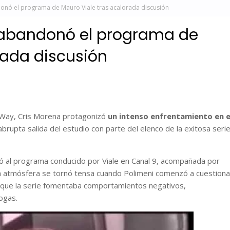
donó el programa de Mauro Viale tras acalorada discusión
a abandonó el programa de
rada discusión
 Way, Cris Morena protagonizó
un intenso enfrentamiento en e
rupta salida del estudio con parte del elenco de la exitosa seri
tió al programa conducido por Viale en Canal 9, acompañada por
a atmósfera se tornó tensa cuando Polimeni comenzó a cuestiona
 que la serie fomentaba comportamientos negativos,
ogas.