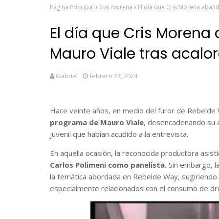
Página Principal
cris morena
El día que Cris Morena aban
El día que Cris Moren
Mauro Viale tras acalo
Gabriel
febrero 22, 2024
Hace veinte años, en medio del furor de Rebelde
programa de Mauro Viale
, desencadenando su ab
juvenil que habían acudido a la entrevista.
En aquella ocasión, la reconocida productora asis
Carlos Polimeni como panelista.
Sin embargo, l
la temática abordada en Rebelde Way, sugiriendo
especialmente relacionados con el consumo de dr