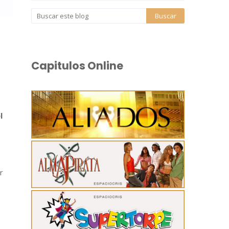
Capitulos Online
l
e
r