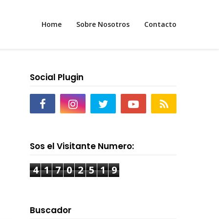
Home
Sobre Nosotros
Contacto
Social Plugin
Sos el Visitante Numero:
4
1
7
0
2
5
1
9
Buscador