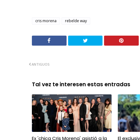
cris morena
rebelde way
ANTIGUOS
Tal vez te interesen estas entradas
Ex 'chica Cris Morena' asistió a la
El exclus