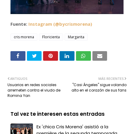
Fuente:
Instagram (@bycrismorena)
cris morena
Floricienta
Margarita
ANTIGUOS
MÁS RECIENTES
Usuarios en redes sociales
"Casi Ángeles" sigue volando
arremeten contra el viudo de
alto en el corazón de sus fans
Romina Yan
Tal vez te interesen estas entradas
Ex 'chica Cris Morena' asistió a la
première de la segunda temporada