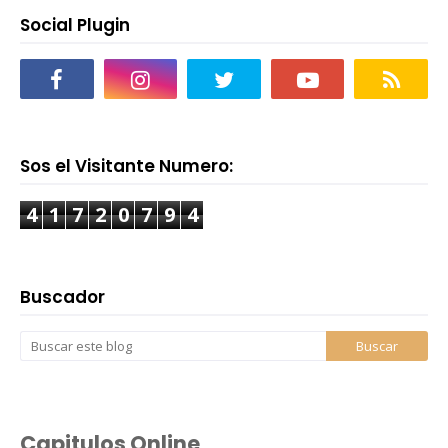
Social Plugin
Sos el Visitante Numero:
4
1
7
2
0
7
9
4
Buscador
Capitulos Online