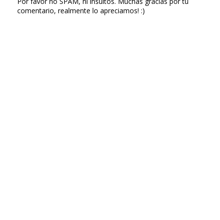
Por favor no SPAM, ni insultos. Muchas gracias por tu
comentario, realmente lo apreciamos! :)